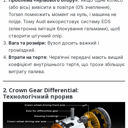
(або вісь) вивісити в повітря (0% зчеплення),
Torsen помножить момент на нуль, і машина не
поїде. Тому Audi використовує систему EDS
(електронна імітація блокування гальмами), щоб
створити штучний опір.
Вага та розміри:
Вузол досить важкий і
громіздкий.
Втрати на тертя:
Черв’ячні передачі мають вищий
коефіцієнт внутрішнього тертя, що трохи збільшує
витрату палива.
2. Crown Gear Differential:
Технологічний прорив