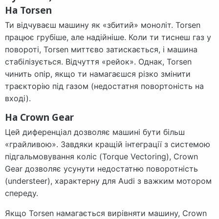
На Torsen
Ти відчуваєш машину як «збитий» моноліт. Torsen
працює грубіше, але надійніше. Коли ти тиснеш газ у
повороті, Torsen миттєво затискається, і машина
стабілізується. Відчуття «рейок». Однак, Torsen
чинить опір, якщо ти намагаєшся різко змінити
траєкторію під газом (недостатня повортоність на
вході).
На Crown Gear
Цей диференціал дозволяє машині бути більш
«грайливою». Завдяки кращій інтеграції з системою
підгальмовування коліс (Torque Vectoring), Crown
Gear дозволяє усунути недостатню поворотність
(understeer), характерну для Audi з важким мотором
спереду.
Якщо Torsen намагається вирівняти машину, Crown