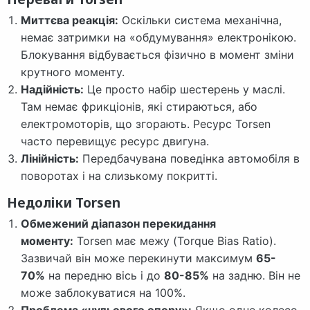
Миттєва реакція:
Оскільки система механічна,
немає затримки на «обдумування» електронікою.
Блокування відбувається фізично в момент зміни
крутного моменту.
Надійність:
Це просто набір шестерень у маслі.
Там немає фрикціонів, які стираються, або
електромоторів, що згорають. Ресурс Torsen
часто перевищує ресурс двигуна.
Лінійність:
Передбачувана поведінка автомобіля в
поворотах і на слизькому покритті.
Недоліки Torsen
Обмежений діапазон перекидання
моменту:
Torsen має межу (Torque Bias Ratio).
Зазвичай він може перекинути максимум
65-
70%
на передню вісь і до
80-85%
на задню. Він не
може заблокуватися на 100%.
Проблема «нульового опору»:
Якщо одне колесо