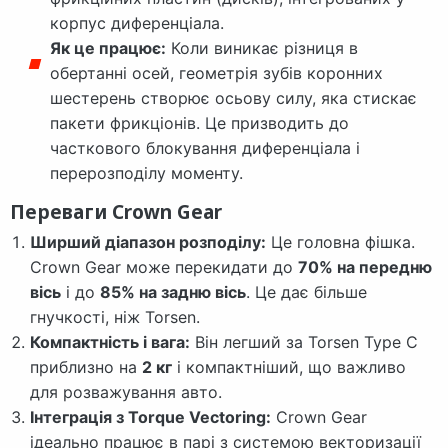
корпус диференціала.
Як це працює:
Коли виникає різниця в
обертанні осей, геометрія зубів коронних
шестерень створює осьову силу, яка стискає
пакети фрикціонів. Це призводить до
часткового блокування диференціала і
перерозподілу моменту.
Переваги Crown Gear
Ширший діапазон розподілу:
Це головна фішка.
Crown Gear може перекидати до
70% на передню
вісь
і до
85% на задню вісь
. Це дає більше
гнучкості, ніж Torsen.
Компактність і вага:
Він легший за Torsen Type C
приблизно на
2 кг
і компактніший, що важливо
для розважування авто.
Інтеграція з Torque Vectoring:
Crown Gear
ідеально працює в парі з системою векторизації