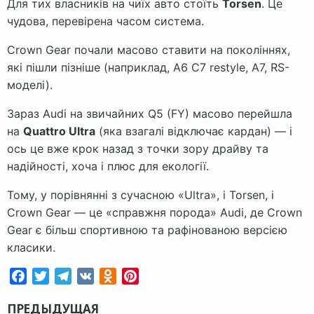
Для тих власників на чиїх авто стоїть
Torsen
. Це
чудова, перевірена часом система.
Crown Gear почали масово ставити на поколіннях,
які пішли пізніше (наприклад, A6 C7 restyle, A7, RS-
моделі).
Зараз Audi на звичайних Q5 (FY) масово перейшла
на
Quattro Ultra
(яка взагалі відключає кардан) — і
ось це вже крок назад з точки зору драйву та
надійності, хоча і плюс для екології.
Тому, у порівнянні з сучасною «Ultra», і Torsen, і
Crown Gear — це «справжня порода» Audi, де Crown
Gear є більш спортивною та рафінованою версією
класики.
Facebook
Twitter
Telegram
VK
Odnoklassniki
Pinterest
ПРЕДЫДУЩАЯ