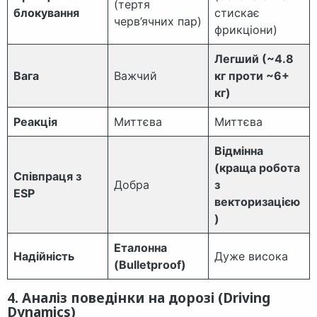
(тертя
блокування
стискає
черв’ячних пар)
фрикціони)
Легший (~4.8
Вага
Важчий
кг проти ~6+
кг)
Реакція
Миттєва
Миттєва
Відмінна
(краща робота
Співпраця з
Добра
з
ESP
векторизацією
)
Еталонна
Надійність
Дуже висока
(Bulletproof)
4. Аналіз поведінки на дорозі (Driving
Dynamics)