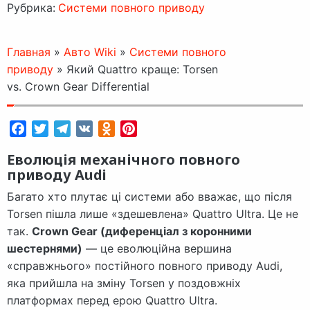
Рубрика:
Системи повного приводу
Главная
»
Авто Wiki
»
Системи повного
приводу
»
Який Quattro краще: Torsen
vs. Crown Gear Differential
Facebook
Twitter
Telegram
VK
Odnoklassniki
Pinterest
Еволюція механічного повного
приводу Audi
Багато хто плутає ці системи або вважає, що після
Torsen пішла лише «здешевлена» Quattro Ultra. Це не
так.
Crown Gear (диференціал з коронними
шестернями)
— це еволюційна вершина
«справжнього» постійного повного приводу Audi,
яка прийшла на зміну Torsen у поздовжніх
платформах перед ерою Quattro Ultra.