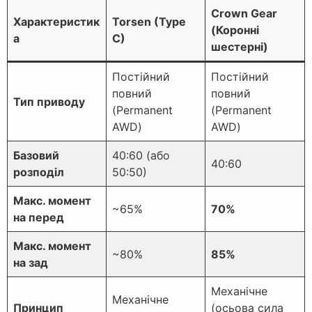
Crown Gear
Характеристик
Torsen (Type
(Коронні
а
C)
шестерні)
Постійний
Постійний
повний
повний
Тип приводу
(Permanent
(Permanent
AWD)
AWD)
Базовий
40:60 (або
40:60
розподіл
50:50)
Макс. момент
~65%
70%
на перед
Макс. момент
~80%
85%
на зад
Механічне
Механічне
Принцип
(осьова сила