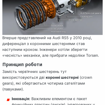
Вперше представлений на Audi RS5 у 2010 році,
диференціал з коронними шестернями став
наступним кроком. Інженери хотіли зберегти
«чесність» механіки, але прибрати недоліки Torsen.
Принцип роботи
Замість черв’ячних шестерень тут
використовуються дві
коронні шестерні
(crown
gears), які обертаються чотирма сателітами
(павуками).
Інновація:
Важливим елементом є пакет
фрикційних пластин (дисків), інтегрованих у