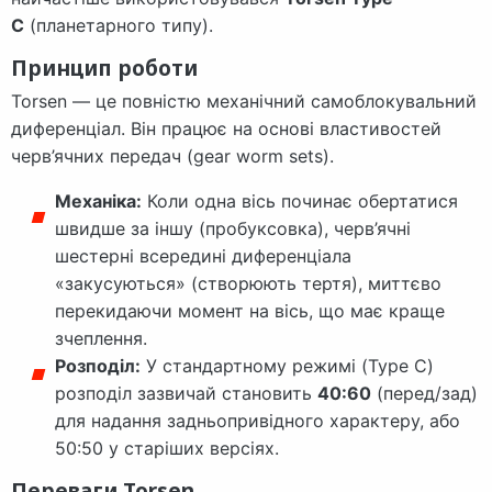
C
(планетарного типу).
Принцип роботи
Torsen — це повністю механічний самоблокувальний
диференціал. Він працює на основі властивостей
черв’ячних передач (gear worm sets).
Механіка:
Коли одна вісь починає обертатися
швидше за іншу (пробуксовка), черв’ячні
шестерні всередині диференціала
«закусуються» (створюють тертя), миттєво
перекидаючи момент на вісь, що має краще
зчеплення.
Розподіл:
У стандартному режимі (Type C)
розподіл зазвичай становить
40:60
(перед/зад)
для надання задньопривідного характеру, або
50:50 у старіших версіях.
Переваги Torsen