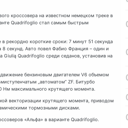
вого кроссовера на известном немецком треке в
анте Quadrifoglio стал самым быстрым
 в рекордно короткие сроки: 7 минут 51 секунда
 8 секунд. Авто повел Фабио Франция – один и
Giulią Quadrifoglio среди седанов, установив на
я в движение бензиновым двигателем V6 объемом
ьмиступенчатым „автоматом” ZF. Битурбо
00 Нм максимального крутящего момента.
мой векторизации крутящего момента, приводом
ерамическими тормозными дисками.
соверов «Альфа» в варианте Quadrifoglio.