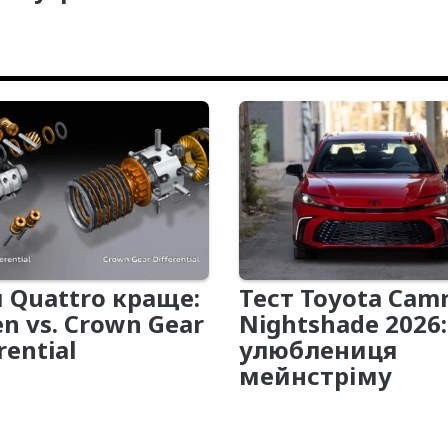
 Quattro краще:
Тест Toyota Cam
en vs. Crown Gear
Nightshade 2026:
rential
улюблениця
мейнстріму