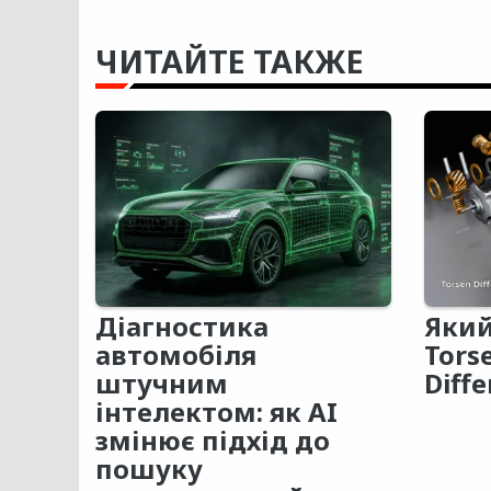
ЧИТАЙТЕ ТАКЖЕ
Діагностика
Який
автомобіля
Tors
штучним
Diffe
інтелектом: як AI
змінює підхід до
пошуку