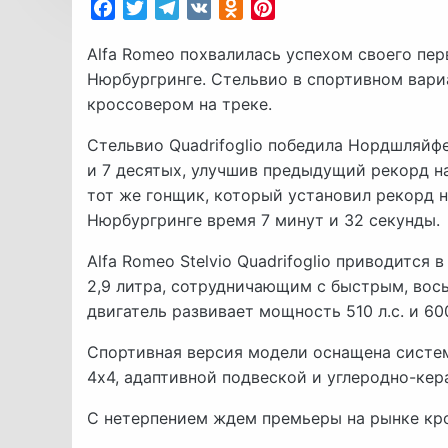
Facebook
Twitter
Telegram
VK
Odnoklassniki
Pinterest
Alfa Romeo похвалилась успехом своего пер
Нюрбургринге. Стельвио в спортивном вари
кроссовером на треке.
Стельвио Quadrifoglio победила Нордшляйфе
и 7 десятых, улучшив предыдущий рекорд на
тот же гонщик, который установил рекорд на 
Нюрбургринге время 7 минут и 32 секунды.
Alfa Romeo Stelvio Quadrifoglio приводитс
2,9 литра, сотрудничающим с быстрым, вос
двигатель развивает мощность 510 л.с. и 6
Спортивная версия модели оснащена систе
4х4, адаптивной подвеской и углеродно-к
С нетерпением ждем премьеры на рынке крос