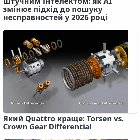
штучним інтелектом: як AI
змінює підхід до пошуку
несправностей у 2026 році
Який Quattro краще: Torsen vs.
Crown Gear Differential