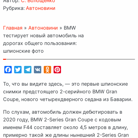
Автор:
C. Волощенко
Рубрика:
Автоновини
Главная
»
Автоновини
»
BMW
тестирует новый автомобиль на
дорогах общего пользования:
шпионские фото
Facebook
Twitter
Telegram
VK
Odnoklassniki
Pinterest
То, что вы видите здесь, — это первые шпионские
снимки предстоящего 2-серийного BMW Gran
Coupe, нового четырехдверного седана из Баварии.
По слухам, автомобиль должен дебютировать в
2020 году, BMW 2-Series Gran Coupe с кодовым
именем F44 составляет около 4,5 метров в длину,
примерно такой же длины нынешний 2-Series Gran