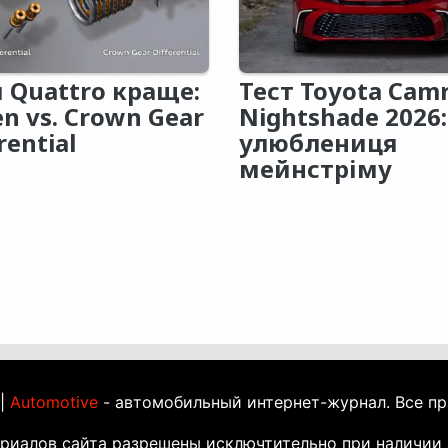
 Quattro краще:
Тест Toyota Cam
en vs. Crown Gear
Nightshade 2026:
rential
улюблениця
мейнстріму
 |
Automotive
- автомобильный интернет-журнал. Все п
ериалов сайта разрешены исключтительно при наличии 