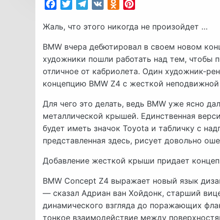
Facebook
Twitter
Telegram
VK
Odnoklassniki
Pinterest
Жаль, что этого никогда не произойдет …
BMW вчера дебютировал в своем новом конце
художники пошли работать над тем, чтобы п
отличное от кабриолета. Один художник-ренд
концепцию BMW Z4 с жесткой неподвижной
Для чего это делать, ведь BMW уже ясно дал 
металлической крышей. Единственная верси
будет иметь значок Toyota и табличку с над
представленная здесь, рисует довольно ош
Добавление жесткой крыши придает концепц
BMW Concept Z4 выражает новый язык дизай
— сказал Адриан ван Хойдонк, старший виц
динамического взгляда до поражающих флан
тонкое взаимодействие между поверхностям