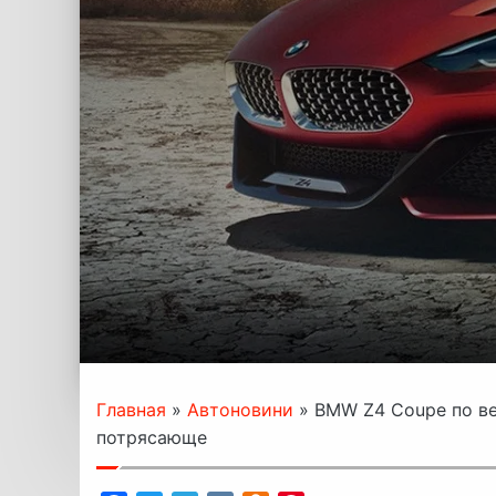
Главная
»
Автоновини
»
BMW Z4 Coupe по ве
потрясающе