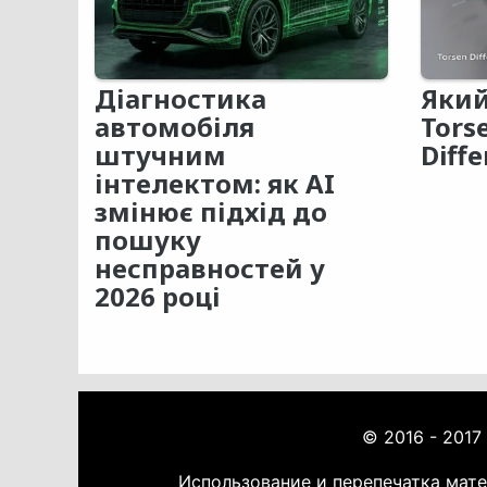
Діагностика
Який
автомобіля
Tors
штучним
Diffe
інтелектом: як AI
змінює підхід до
пошуку
несправностей у
2026 році
© 2016 - 2017
Использование и перепечатка мат