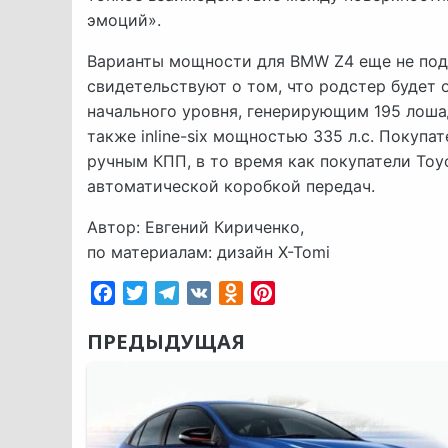
эмоций».
Варианты мощности для BMW Z4 еще не под
свидетельствуют о том, что родстер будет
начального уровня, генерирующим 195 лошад
также inline-six мощностью 335 л.с. Покуп
ручным КПП, в то время как покупатели Toy
автоматической коробкой передач.
Автор: Евгений Кириченко,
по материалам: дизайн X-Tomi
Facebook
Twitter
Telegram
VK
Odnoklassniki
Pinterest
ПРЕДЫДУЩАЯ