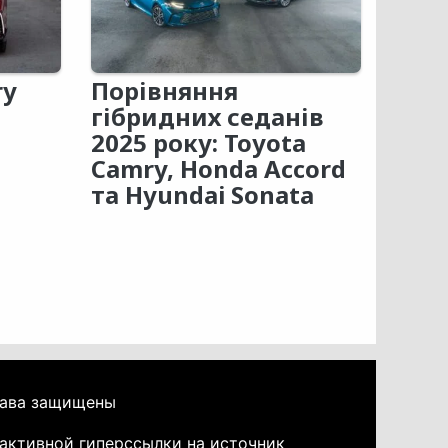
ry
Порівняння
гібридних седанів
2025 року: Toyota
Camry, Honda Accord
та Hyundai Sonata
рава защищены
активной гиперссылки на источник