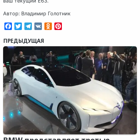
ваш текущий E63.
Автор: Владимир Голотник
Facebook
Twitter
Telegram
VK
Odnoklassniki
Pinterest
ПРЕДЫДУЩАЯ
BMW представляет третью