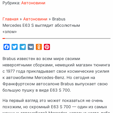
Рубрика:
Автоновини
Главная
»
Автоновини
»
Brabus
Mercedes E63 S выглядит абсолютным
«злом»
Facebook
Twitter
Telegram
VK
Odnoklassniki
Pinterest
Brabus известен во всем мире своими
невероятными сборками, немецкий магазин тюнинга
с 1977 года прикладывает свои космические усилия
к автомобилям Mercedes-Benz. Но сегодня на
Франкфуртском автосалоне Brabus выпускает свою
большую пушку в виде E63 S 700.
На первый взгляд это может показаться не очень
похожим, но скромный E63 S 700 — один из самых
мощных автомобилей Mercedes, которые когда-либо