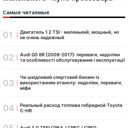
Самые читаемые
Двигатель 1.2 TSI - маленький, мощный, но
не очень надежный
Audi Q5 8R (2008-2017): переваги, недоліки
та особливості обслуговування і експлуатації
Чи шкідливий спиртовий бензин із
використанням етанолу: недоліки, переваги,
міфи
Реальный расход топлива гибридной Toyota
C-HR
Audi 3.0 TFSI CREA / CREC / CRED