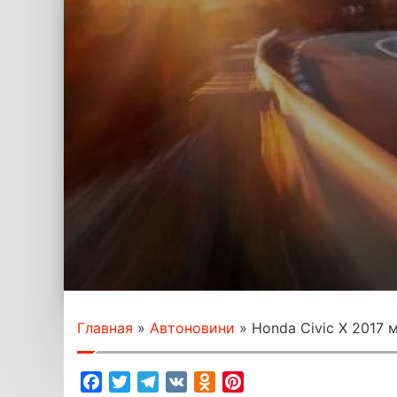
Главная
»
Автоновини
»
Honda Civic Х 2017 
Facebook
Twitter
Telegram
VK
Odnoklassniki
Pinterest