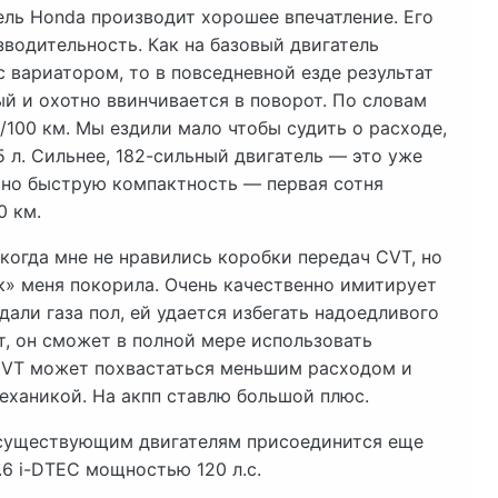
ель Honda производит хорошее впечатление. Его
зводительность. Как на базовый двигатель
с вариатором, то в повседневной езде результат
й и охотно ввинчивается в поворот. По словам
/100 км. Мы ездили мало чтобы судить о расходе,
,5 л. Сильнее, 182-сильный двигатель — это уже
ьно быструю компактность — первая сотня
0 км.
когда мне не нравились коробки передач CVT, но
к» меня покорила. Очень качественно имитирует
али газа пол, ей удается избегать надоедливого
т, он сможет в полной мере использовать
.0 CVT может похвастаться меньшим расходом и
еханикой. На акпп ставлю большой плюс.
к существующим двигателям присоединится еще
.6 i-DTEC мощностью 120 л.с.