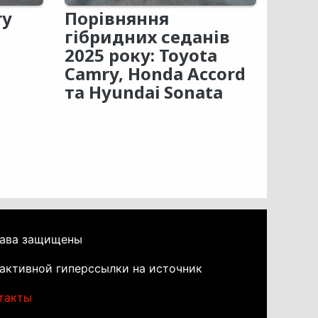
ry
Порівняння
гібридних седанів
2025 року: Toyota
Camry, Honda Accord
та Hyundai Sonata
рава защищены
активной гиперссылки на источник
такты