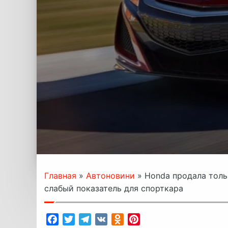
Главная
»
Автоновини
»
Honda продала толь
слабый показатель для спорткара
Facebook
Twitter
Telegram
VK
Odnoklassniki
Pinterest