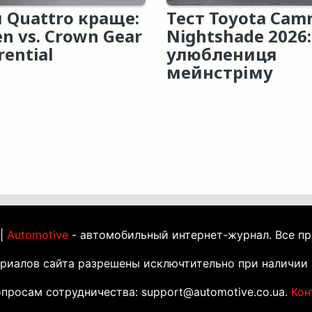
 Quattro краще:
Тест Toyota Cam
en vs. Crown Gear
Nightshade 2026:
rential
улюблениця
мейнстріму
 |
Automotive
- автомобильный интернет-журнал. Все п
ериалов сайта разрешены исключтительно при наличии 
просам сотрудничества: support@automotive.co.ua.
Кон