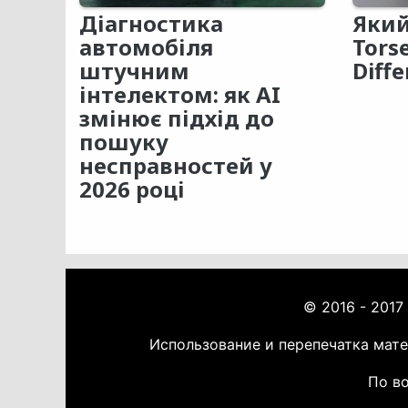
Діагностика
Який
автомобіля
Tors
штучним
Diffe
інтелектом: як AI
змінює підхід до
пошуку
несправностей у
2026 році
© 2016 - 2017
Использование и перепечатка мат
По во