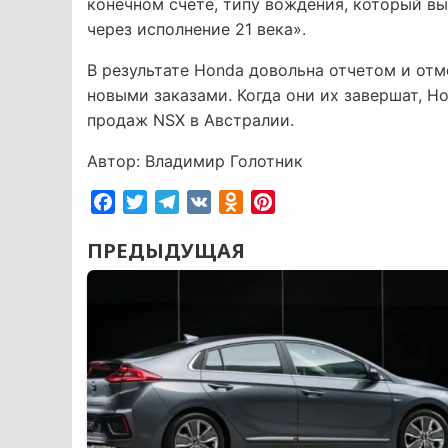
конечном счете, типу вождения, который в
через исполнение 21 века».
В результате Honda довольна отчетом и отм
новыми заказами. Когда они их завершат, H
продаж NSX в Австралии.
Автор: Владимир Голотник
Facebook
Twitter
Telegram
VK
Odnoklassniki
Pinterest
ПРЕДЫДУЩАЯ