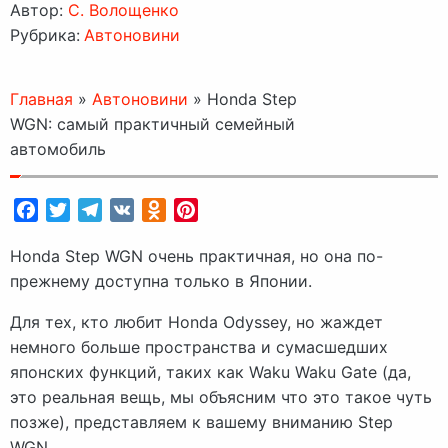
Автор:
C. Волощенко
Рубрика:
Автоновини
Главная
»
Автоновини
»
Honda Step
WGN: самый практичный семейный
автомобиль
Facebook
Twitter
Telegram
VK
Odnoklassniki
Pinterest
Honda Step WGN очень практичная, но она по-
прежнему доступна только в Японии.
Для тех, кто любит Honda Odyssey, но жаждет
немного больше пространства и сумасшедших
японских функций, таких как Waku Waku Gate (да,
это реальная вещь, мы объясним что это такое чуть
позже), представляем к вашему вниманию Step
WGN.