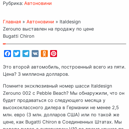
Рубрика:
Автоновини
Главная
»
Автоновини
»
Italdesign
Zerouno выставлен на продажу по цене
Bugatti Chiron
Facebook
Twitter
Telegram
VK
Odnoklassniki
Pinterest
Это второй автомобиль, построенный всего из пяти.
Цена? 3 миллиона долларов.
Помните эксклюзивный номер шасси Italdesign
Zerouno 002 с Pebble Beach? Мы обнаружили, что он
будет продаваться со следующего месяца у
высококлассного дилера в Германии не менее 2,5
млн. евро (3 млн. долларов США) или по такой же
цене, как Bugatti Chiron в Соединенных Штатах. Мы
видели видео с суперкаром V10 во время круиза по