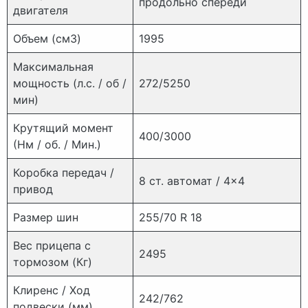
продольно спереди
двигателя
Объем (см3)
1995
Максимальная
мощность (л.с. / об /
272/5250
мин)
Крутящий момент
400/3000
(Нм / об. / Мин.)
Коробка передач /
8 ст. автомат / 4×4
привод
Размер шин
255/70 R 18
Вес прицепа с
2495
тормозом (Кг)
Клиренс / Ход
242/762
подвески (мм)