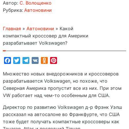
Автор:
C. Волощенко
Рубрика:
Автоновини
Главная
»
Автоновини
»
Какой
компактный кроссовер для Америки
разрабатывает Volkswagen?
Facebook
Twitter
Telegram
VK
Odnoklassniki
Pinterest
Множество новых внедорожников и кроссоверов
разрабатывается Volkswagen, но похоже, что
Северная Америка пропустит все из них. При этом
VW работает над чем-то особенным для США.
Директор по развитию Volkswagen д-р Фрэнк Уэлш
рассказал на автосалоне во Франкфурте, что США
тоже будет получать компактные кроссоверы как
Touareg, Atlas и последний Tiguan.