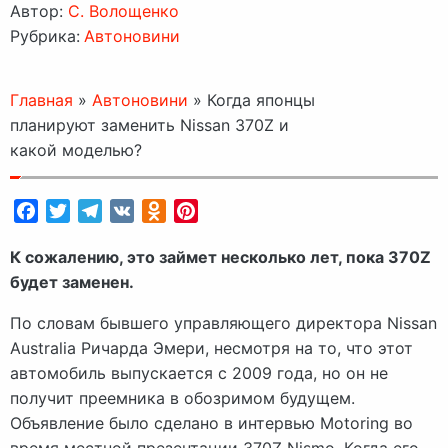
Автор:
C. Волощенко
Рубрика:
Автоновини
Главная
»
Автоновини
»
Когда японцы
планируют заменить Nissan 370Z и
какой моделью?
Facebook
Twitter
Telegram
VK
Odnoklassniki
Pinterest
К сожалению, это займет несколько лет, пока 370Z
будет заменен.
По словам бывшего управляющего директора Nissan
Australia Ричарда Эмери, несмотря на то, что этот
автомобиль выпускается с 2009 года, но он не
получит преемника в обозримом будущем.
Объявление было сделано в интервью Motoring во
время местной презентации 370Z Nismo. Когда его