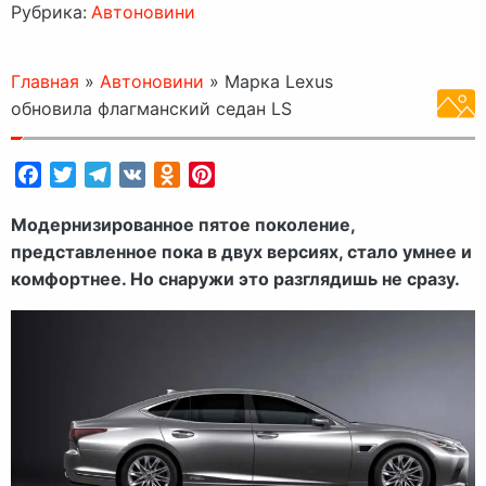
Рубрика:
Автоновини
Главная
»
Автоновини
»
Марка Lexus
обновила флагманский седан LS
Facebook
Twitter
Telegram
VK
Odnoklassniki
Pinterest
Модернизированное пятое поколение,
представленное пока в двух версиях, стало умнее и
комфортнее. Но снаружи это разглядишь не сразу.