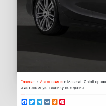
Главная
»
Автоновини
»
Maserati Ghibli про
и автономную технику вождения
Facebook
Twitter
Telegram
VK
Odnoklassniki
Pinterest