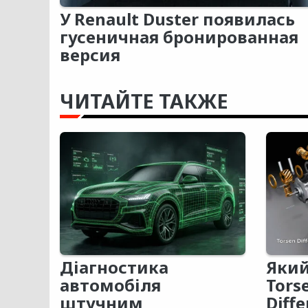
У Renault Duster появилась
гусеничная бронированная
версия
ЧИТАЙТЕ ТАКЖЕ
Діагностика
Який
автомобіля
Tors
штучним
Diffe