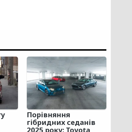
ry
Порівняння
гібридних седанів
2025 року: Toyota