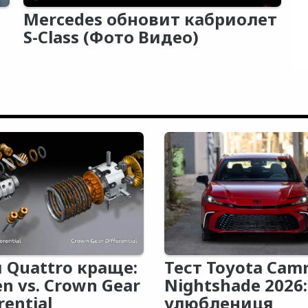
Mercedes обновит кабриолет
S-Class (Фото Видео)
 Quattro краще:
Тест Toyota Cam
en vs. Crown Gear
Nightshade 2026:
rential
улюблениця