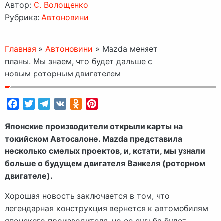
Автор:
C. Волощенко
Рубрика:
Автоновини
Главная
»
Автоновини
»
Mazda меняет
планы. Мы знаем, что будет дальше с
новым роторным двигателем
Facebook
Twitter
Telegram
VK
Odnoklassniki
Pinterest
Японские производители открыли карты на
токийском Автосалоне. Mazda представила
несколько смелых проектов, и, кстати, мы узнали
больше о будущем двигателя Ванкеля (роторном
двигателе).
Хорошая новость заключается в том, что
легендарная конструкция вернется к автомобилям
японского производителя, но ее судьба будет