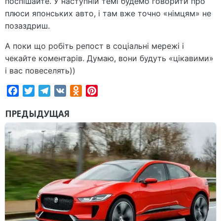
поспішайте. У наступній темі будемо говорити про
плюси японських авто, і там вже точно «німцям» не
позаздриш.
А поки що робіть репост в соціальні мережі і
чекайте коментарів. Думаю, вони будуть «цікавими»
і вас повеселять))
Facebook
Twitter
Telegram
VK
Odnoklassniki
Pinterest
ПРЕДЫДУЩАЯ