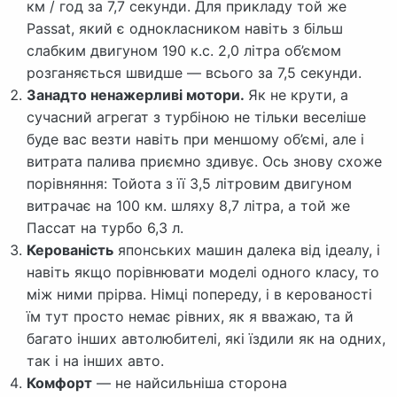
км / год за 7,7 секунди. Для прикладу той же
Passat, який є однокласником навіть з більш
слабким двигуном 190 к.с. 2,0 літра об’ємом
розганяється швидше — всього за 7,5 секунди.
Занадто ненажерливі мотори.
Як не крути, а
сучасний агрегат з турбіною не тільки веселіше
буде вас везти навіть при меншому об’ємі, але і
витрата палива приємно здивує. Ось знову схоже
порівняння: Тойота з її 3,5 літровим двигуном
витрачає на 100 км. шляху 8,7 літра, а той же
Пассат на турбо 6,3 л.
Керованість
японських машин далека від ідеалу, і
навіть якщо порівнювати моделі одного класу, то
між ними прірва. Німці попереду, і в керованості
їм тут просто немає рівних, як я вважаю, та й
багато інших автолюбителі, які їздили як на одних,
так і на інших авто.
Комфорт
— не найсильніша сторона