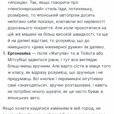
«японців». Так, якщо говорити про
«пенсіонерський» стиль їзди, потихеньку,
розмірено, то японський автопром досить
непогано себе показує, ковтаючи всі нерівності
дорожнього покриття. Але коли прокотитися на
цій же машині на більш високій швидкості, та ще
й на далекі відстані, то розумієш, що до
німецького «дива інженерної думки» їм далеко.
Ергономіка
— після «Жигулів» та ж Тойота або
Мітсубіші здаються раєм, і тут все виглядає
більш-менш зручним. Але варто сісти в німця того
ж класу, як відразу розумієш, що зручніше і не
придумаєш. Всі кнопки і перемикачі інтуїтивно
самі «знаходяться», зручно розташовані, і навіть
не потрібно нічого шукати, як це часто буває в
японських авто.
Якщо хочете кидатися камінням в мій город, не