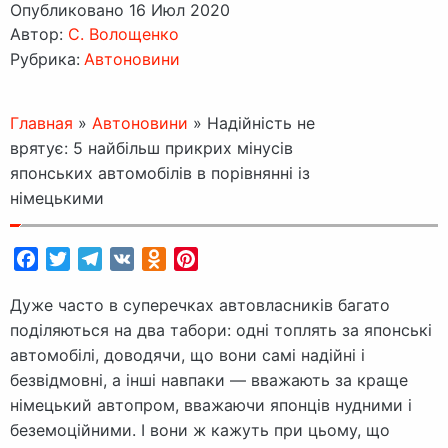
Опубликовано 16 Июл 2020
Автор:
C. Волощенко
Рубрика:
Автоновини
Главная
»
Автоновини
»
Надійність не
врятує: 5 найбільш прикрих мінусів
японських автомобілів в порівнянні із
німецькими
Facebook
Twitter
Telegram
VK
Odnoklassniki
Pinterest
Дуже часто в суперечках автовласників багато
поділяються на два табори: одні топлять за японські
автомобілі, доводячи, що вони самі надійні і
безвідмовні, а інші навпаки — вважають за краще
німецький автопром, вважаючи японців нудними і
беземоційними. І вони ж кажуть при цьому, що