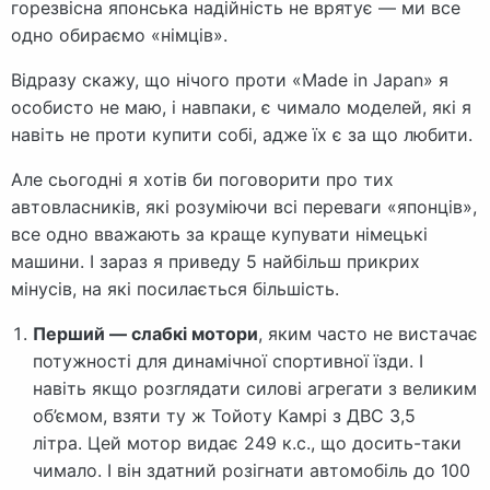
горезвісна японська надійність не врятує — ми все
одно обираємо «німців».
Відразу скажу, що нічого проти «Made in Japan» я
особисто не маю, і навпаки, є чимало моделей, які я
навіть не проти купити собі, адже їх є за що любити.
Але сьогодні я хотів би поговорити про тих
автовласників, які розуміючи всі переваги «японців»,
все одно вважають за краще купувати німецькі
машини. І зараз я приведу 5 найбільш прикрих
мінусів, на які посилається більшість.
Перший — слабкі мотори
, яким часто не вистачає
потужності для динамічної спортивної їзди. І
навіть якщо розглядати силові агрегати з великим
об’ємом, взяти ту ж Тойоту Камрі з ДВС 3,5
літра. Цей мотор видає 249 к.с., що досить-таки
чимало. І він здатний розігнати автомобіль до 100