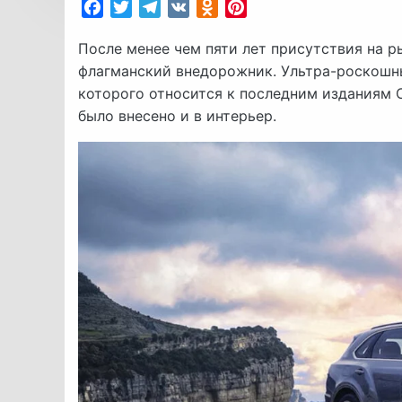
Facebook
Twitter
Telegram
VK
Odnoklassniki
Pinterest
После менее чем пяти лет присутствия на р
флагманский внедорожник. Ультра-роскошны
которого относится к последним изданиям Co
было внесено и в интерьер.