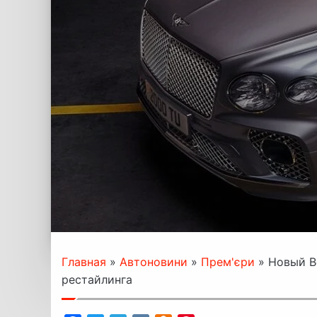
Главная
»
Автоновини
»
Прем'єри
»
Новый Be
рестайлинга