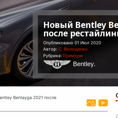
Новый Bentley Be
после рестайлин
Опубликовано 01 Июл 2020
Автор:
C. Волощенко
Рубрика:
Прем'єри
Bentley
.
ntley Bentayga 2021 после