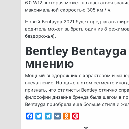
​​6.0 W12, которая может похвастаться зва
максимальной скоростью 305 км / ч.
Новый Bentayga 2021 будет предлагать шир
водитель может выбрать один из 8 режимов
бездорожья).
Bentley Bentayga
мнению
Мощный внедорожник с характером и манер
впечатление. Но даже в этом сегменте иног
признать, что стилисты Bentley отлично сп
философии дизайна бренда была шагом в пр
Bentayga приобрела еще больше стиля и же
Facebook
Twitter
Telegram
VK
Odnoklassniki
Pinterest