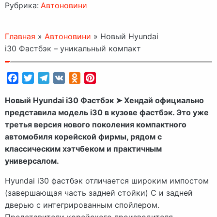
Рубрика:
Автоновини
Главная
»
Автоновини
»
Новый Hyundai
i30 Фастбэк – уникальный компакт
Facebook
Twitter
Telegram
VK
Odnoklassniki
Pinterest
Новый Hyundai i30 Фастбэк ➤ Хендай официально
представила модель i30 в кузове фастбэк. Это уже
третья версия нового поколения компактного
автомобиля корейской фирмы, рядом с
классическим хэтчбеком и практичным
универсалом.
Hyundai i30 фастбэк отличается широким импостом
(завершающая часть задней стойки) C и задней
дверью с интегрированным спойлером.
Представители корейского производителя