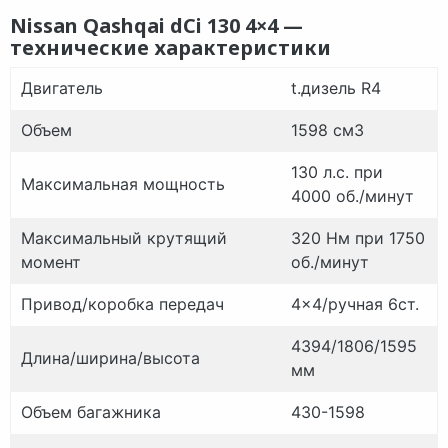
Nissan Qashqai dCi 130 4×4 —
технические характеристики
Двигатель
t.
дизель R4
Объем
1598 см3
130 л.с. при
Максимальная мощность
4000 об./
минут
Максимальный крутящий
320 Нм при 1750
момент
об./
минут
Привод/коробка передач
4×4/ручная 6ст.
4394/1806/1595
Длина/ширина/высота
мм
Объем багажника
430-1598