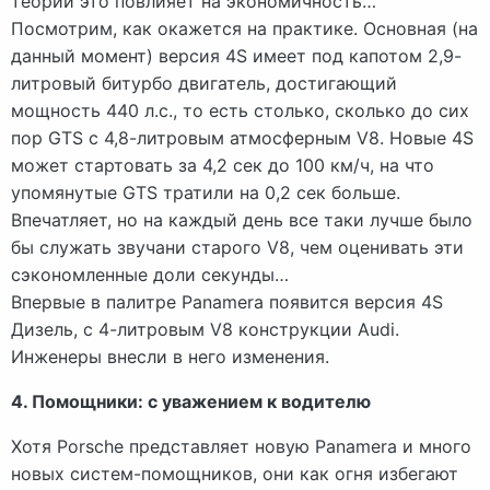
теории это повлияет на экономичность…
Посмотрим, как окажется на практике. Основная (на
данный момент) версия 4S имеет под капотом 2,9-
литровый битурбо двигатель, достигающий
мощность 440 л.с., то есть столько, сколько до сих
пор GTS с 4,8-литровым атмосферным V8. Новые 4S
может стартовать за 4,2 сек до 100 км/ч, на что
упомянутые GTS тратили на 0,2 сек больше.
Впечатляет, но на каждый день все таки лучше было
бы служать звучани старого V8, чем оценивать эти
сэкономленные доли секунды…
Впервые в палитре Panamera появится версия 4S
Дизель, с 4-литровым V8 конструкции Audi.
Инженеры внесли в него изменения.
4. Помощники: с уважением к водителю
Хотя Porsche представляет новую Panamera и много
новых систем-помощников, они как огня избегают