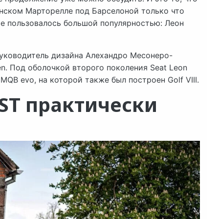
онском Марторелле под Барселоной только что
е пользовалось большой популярностью: Леон
руководитель дизайна Алехандро Месонеро-
n. Под оболочкой второго поколения Seat Leon
MQB evo, на которой также был построен Golf VIII.
 ST практически