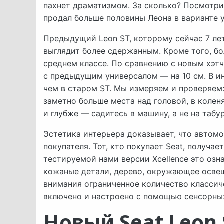
пахнет драматизмом. За сколько? Посмотрим
продал больше половины Леона в варианте 
Предыдущий Leon ST, которому сейчас 7 лет,
выглядит более сдержанным. Кроме того, бо
среднем классе. По сравнению с новым хэтч
с предыдущим универсалом — на 10 см. В и
чем в старом ST. Мы измеряем и проверяем: 
заметно больше места над головой, в коленя
и глубже — садитесь в машину, а не на табур
Эстетика интерьера доказывает, что автом
покупателя. Тот, кто покупает Seat, получа
тестируемой нами версии Xcellence это озн
кожаные детали, дерево, окружающее освещ
внимания ограниченное количество классич
включено и настроено с помощью сенсорных
Новый Seat Leon 