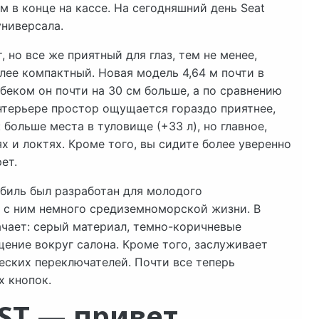
 в конце на кассе. На сегодняшний день Seat
универсала.
 но все же приятный для глаз, тем не менее,
лее компактный. Новая модель 4,64 м почти в
беком он почти на 30 см больше, а по сравнению
нтерьере простор ощущается гораздо приятнее,
больше места в туловище (+33 л), но главное,
х и локтях. Кроме того, вы сидите более уверенно
ет.
обиль был разработан для молодого
ет с ним немного средиземноморской жизни. В
ачает: серый материал, темно-коричневые
ение вокруг салона. Кроме того, заслуживает
еских переключателей. Почти все теперь
 кнопок.
ST — привет,