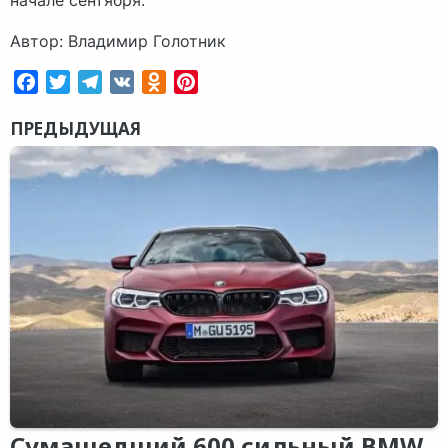
Автор: Владимир Голотник
Facebook
Twitter
Telegram
VK
Odnoklassniki
Pinterest
ПРЕДЫДУЩАЯ
Сумашедший 600 сильный BMW