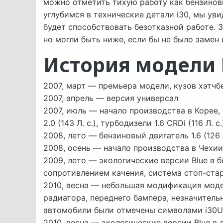
можно отметить тихую работу как бензиновы
углубимся в технические детали i30, мы ув
будет способствовать безотказной работе. 
но могли быть ниже, если бы не было замен
История модели 
2007, март — премьера модели, кузов хэтчбе
2007, апрель — версия универсал
2007, июль — начало производства в Корее, бен
2.0 (143 Л. с.), турбодизели 1.6 CRDi (116 Л. с.
2008, лето — бензиновый двигатель 1.6 (126 Л.
2008, осень — начало производства в Чехии
2009, лето — экологические версии Blue в
сопротивлением качения, система стоп-стар
2010, весна — небольшая модификация мод
радиатора, переднего бампера, незначитель
автомобили были отмечены символами i30U
2010, весна — экологические версии Blue в