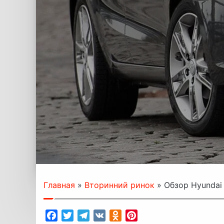
Главная
»
Вторинний ринок
»
Обзор Hyundai 
Facebook
Twitter
Telegram
VK
Odnoklassniki
Pinterest