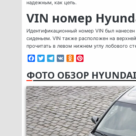
надежным, как цепь.
VIN номер Hyunda
Идентификационный номер VIN был нанесен 
сиденьем. VIN также расположен на верхне
прочитать в левом нижнем углу лобового ст
Facebook
Twitter
Telegram
VK
Odnoklassniki
Pinterest
ФОТО ОБЗОР HYUNDAI I