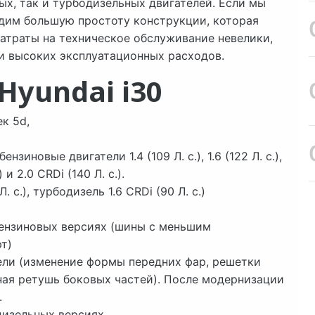
х, так и турбодизельных двигателей. Если мы
идим большую простоту конструкции, которая
Затраты на техническое обслуживание невелики,
 и высоких эксплуатационных расходов.
Hyundai i30
к 5d,
зиновые двигатели 1.4 (109 Л. с.), 1.6 (122 Л. с.),
) и 2.0 CRDi (140 Л. с.).
 с.), турбодизель 1.6 CRDi (90 Л. с.)
 бензиновых версиях (шины с меньшим
т)
ели (изменение формы передних фар, решетки
ная ретушь боковых частей). После модернизации
.
 дизельных версиях