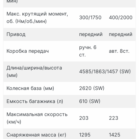
мин)
Макс.
крутящий момент,
300/1750
400/2000
об.
(Нм/об./
мин)
Привод
передний
передний
ручн.
6
Коробка передач
авт.
8ст.
ст.
Длина/ширина/высота
4585/1863/1457 (SW)
(мм)
Колесная база (мм)
2620 (SW)
Емкость багажника (л)
610 (SW)
Максимальная скорость
203
223
(км/ч)
Снаряженная масса (кг)
1295
1425