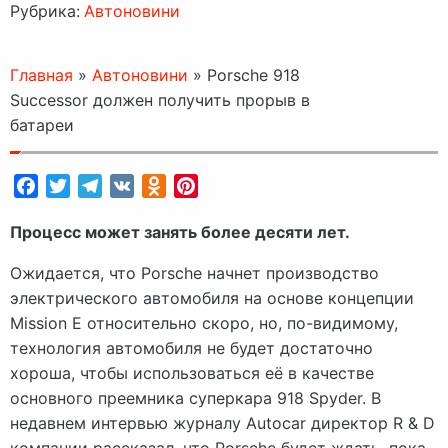
Рубрика:
Автоновини
Главная
»
Автоновини
»
Porsche 918
Successor должен получить прорыв в
батареи
Facebook
Twitter
Telegram
VK
Odnoklassniki
Pinterest
Процесс может занять более десяти лет.
Ожидается, что Porsche начнет производство
электрического автомобиля на основе концепции
Mission E относительно скоро, но, по-видимому,
технология автомобиля не будет достаточно
хороша, чтобы использоваться её в качестве
основного преемника суперкара 918 Spyder. В
недавнем интервью журналу Autocar директор R & D
компании рассказал, что Porsche будет ждать, пока