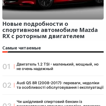
Новые подробности о
спортивном автомобиле Mazda
RX c роторным двигателем
Самые читаемые
Двигатель 1.2 TSI - маленький, мощный, но
не очень надежный
Audi Q5 8R (2008-2017): переваги, недоліки
та особливості обслуговування і експлуатації
Чи шкідливий спиртовий бензин із
використанням етанолу: недоліки, переваги,