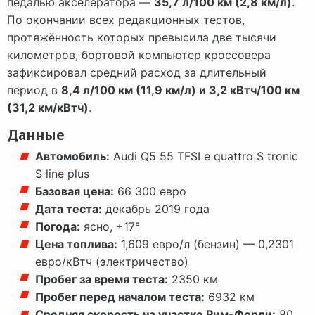
педалью акселератора —
35,7 л/100 км (2,8 км/л)
.
По окончании всех редакционных тестов,
протяжённость которых превысила две тысячи
километров, бортовой компьютер кроссовера
зафиксировал средний расход за длительный
период в
8,4 л/100 км (11,9 км/л) и 3,2 кВтч/100 км
(31,2 км/кВтч)
.
Данные
Автомобиль:
Audi Q5 55 TFSI e quattro S tronic
S line plus
Базовая цена:
66 300 евро
Дата теста:
декабрь 2019 года
Погода:
ясно, +17°
Цена топлива:
1,609 евро/л (бензин) — 0,2301
евро/кВтч (электричество)
Пробег за время теста:
2350 км
Пробег перед началом теста:
6932 км
Средняя скорость на участке Рим-Форли:
80