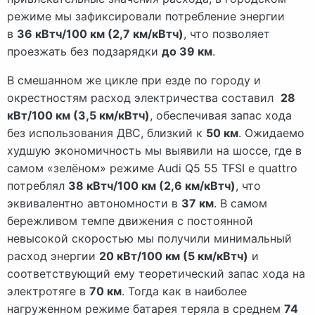
режиме мы зафиксировали потребление энергии
в
36 кВтч/100 км (2,7 км/кВтч)
, что позволяет
проезжать без подзарядки
до 39 км
.
В смешанном же цикле при езде по городу и
окрестностям расход электричества составил
28
кВт/100 км (3,5 км/кВтч)
, обеспечивая запас хода
без использования ДВС, близкий к
50 км
. Ожидаемо
худшую экономичность мы выявили на шоссе, где в
самом «зелёном» режиме Audi Q5 55 TFSI e quattro
потреблял
38 кВтч/100 км (2,6 км/кВтч)
, что
эквивалентно автономности в
37 км
. В самом
бережливом темпе движения с постоянной
невысокой скоростью мы получили минимальный
расход энергии
20 кВт/100 км (5 км/кВтч)
и
соответствующий ему теоретический запас хода на
электротяге в
70 км
. Тогда как в наиболее
нагруженном режиме батарея теряла в среднем
74