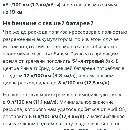
кВт/100 км (1,3 км/кВтч)
и её хватало максимум
на
19 км
.
На бензине с севшей батареей
Что же до расхода топлива кроссовера с полностью
разряженным аккумулятором, то и в этом случае
ингольштадтский паркетник показал себя вполне
экономичным автомобилем. Разве что просящим
время от времени пополнить
54-литровый
бак. В
центре Рима гибрид с севшей батареей потреблял в
среднем
12 л/100 км (8,3 км/л)
, а в смешанном
цикле расход падал до
8 л/100 км (12,5 км/л)
.
На скоростных магистралях автомобиль уложился
в
9 л/100 км (11,1 км/л)
. Минимальное значение
расхода, которого нам удалось добиться от Audi Q5,
составило
5,6 л/100 км (17,8 км/л)
, а максимальное
при затяжном подъёме в гору с вдавленной в пол