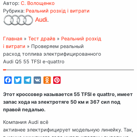
Автор:
C. Волощенко
Рубрика:
Реальний розхід і витрати
Audi
.
Главная
»
Тест драйв
»
Реальний розхід
і витрати
»
Проверяем реальный
расход топлива электрифицированного
Audi Q5 55 TFSI e-quattro
Facebook
Twitter
Telegram
VK
Odnoklassniki
Pinterest
Этот кроссовер называется 55 TFSI e quattro, имеет
запас хода на электротяге 50 км и 367 сил под
правой педалью.
Компания Audi всё
активнее электрифицирует модельную линейку. Так,