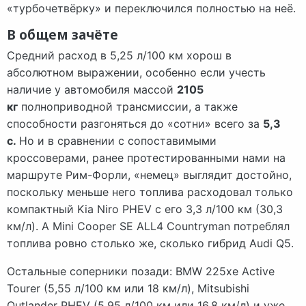
«турбочетвёрку» и переключился полностью на неё.
В общем зачёте
Средний расход в 5,25 л/100 км хорош в
абсолютном выражении, особенно если учесть
наличие у автомобиля массой
2105
кг
полноприводной трансмиссии, а также
способности разгоняться до «сотни» всего за
5,3
с.
Но и в сравнении с сопоставимыми
кроссоверами, ранее протестированными нами на
маршруте Рим-Форли, «немец» выглядит достойно,
поскольку меньше него топлива расходовал только
компактный Kia Niro PHEV с его 3,3 л/100 км (30,3
км/л). А Mini Cooper SE ALL4 Countryman потреблял
топлива ровно столько же, сколько гибрид Audi Q5.
Остальные соперники позади: BMW 225xe Active
Tourer (5,55 л/100 км или 18 км/л), Mitsubishi
Outlander PHEV (5,95 л/100 км или 16,8 км/л) и уже