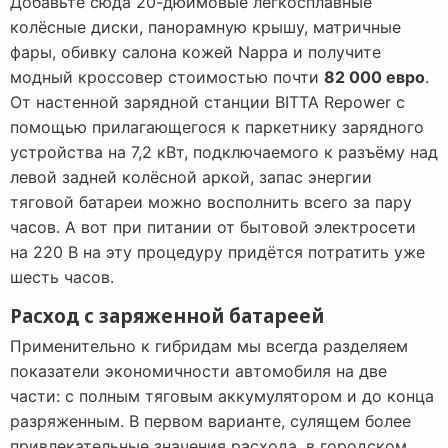
Добавьте сюда 20-дюймовые легкосплавные
колёсные диски, панорамную крышу, матричные
фары, обивку салона кожей Nappa и получите
модный кроссовер стоимостью почти
82 000 евро
.
От настенной зарядной станции BITTA Repower с
помощью прилагающегося к паркетнику зарядного
устройства на 7,2 кВт, подключаемого к разъёму над
левой задней колёсной аркой, запас энергии
тяговой батареи можно восполнить всего за пару
часов. А вот при питании от бытовой электросети
на 220 В на эту процедуру придётся потратить уже
шесть часов.
Расход с заряженной батареей
Применительно к гибридам мы всегда разделяем
показатели экономичности автомобиля на две
части: с полным тяговым аккумулятором и до конца
разряженным. В первом варианте, сулящем более
привлекательные значения расхода, в городском