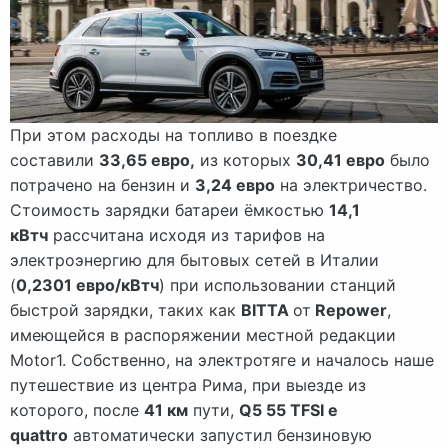
При этом расходы на топливо в поездке
составили
33,65 евро,
из которых
30,41 евро
было
потрачено на бензин и
3,24 евро
на электричество.
Стоимость зарядки батареи ёмкостью
14,1
кВтч
рассчитана исходя из тарифов на
электроэнергию для бытовых сетей в Италии
(
0,2301 евро/кВтч
) при использовании станций
быстрой зарядки, таких как
BITTA
от
Repower
,
имеющейся в распоряжении местной редакции
Motor1. Собственно, на электротяге и началось наше
путешествие из центра Рима, при выезде из
которого, после
41 км
пути,
Q5 55 TFSI e
quattro
автоматически запустил бензиновую