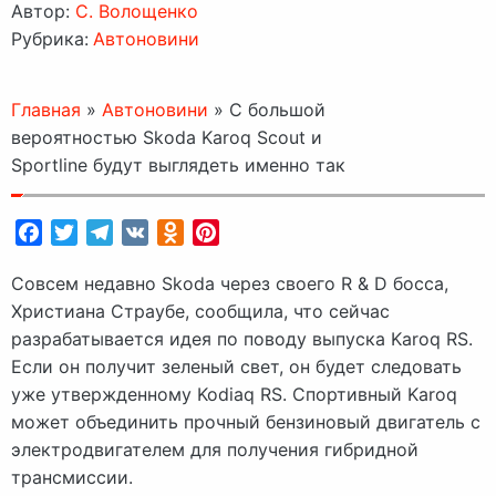
Автор:
C. Волощенко
Рубрика:
Автоновини
Главная
»
Автоновини
»
С большой
вероятностью Skoda Karoq Scout и
Sportline будут выглядеть именно так
Facebook
Twitter
Telegram
VK
Odnoklassniki
Pinterest
Совсем недавно Skoda через своего R & D босса,
Христиана Страубе, сообщила, что сейчас
разрабатывается идея по поводу выпуска Karoq RS.
Если он получит зеленый свет, он будет следовать
уже утвержденному Kodiaq RS. Спортивный Karoq
может объединить прочный бензиновый двигатель с
электродвигателем для получения гибридной
трансмиссии.