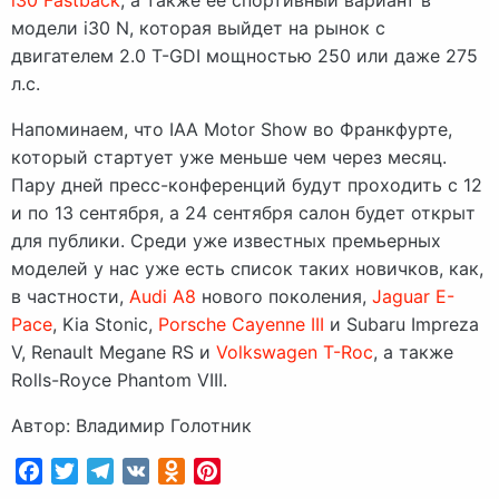
i30 Fastback
, а также её спортивный вариант в
модели i30 N, которая выйдет на рынок с
двигателем 2.0 T-GDI мощностью 250 или даже 275
л.с.
Напоминаем, что IAA Motor Show во Франкфурте,
который стартует уже меньше чем через месяц.
Пару дней пресс-конференций будут проходить с 12
и по 13 сентября, а 24 сентября салон будет открыт
для публики. Среди уже известных премьерных
моделей у нас уже есть список таких новичков, как,
в частности,
Audi A8
нового поколения,
Jaguar E-
Pace
, Kia Stonic,
Porsche Cayenne III
и Subaru Impreza
V, Renault Megane RS и
Volkswagen T-Roc
, а также
Rolls-Royce Phantom VIII.
Автор: Владимир Голотник
Facebook
Twitter
Telegram
VK
Odnoklassniki
Pinterest