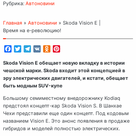
Рубрика:
Автоновини
Главная
»
Автоновини
»
Skoda Vision E |
Время на e-революцию!
Facebook
Twitter
Telegram
VK
Odnoklassniki
Pinterest
Skoda Vision E обещает новую вкладку в истории
чешской марки. Skoda входит этой концепцией в
эру электрических двигателей, и кстати, обещает
быть модным SUV-купе
Большому семиместному внедорожнику Kodiaq
предстоял концепт-кар Skoda Vision S. В Шанхае
Чехи представили еще один концепт. Под кодовым
названием Vision E. Это анонс появления в продаже
гибридов и моделей полностью электрических.