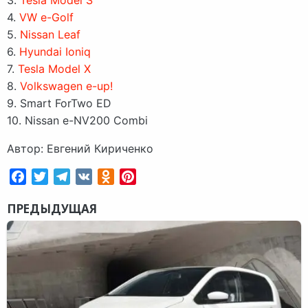
4.
VW e-Golf
5.
Nissan Leaf
6.
Hyundai Ioniq
7.
Tesla Model X
8.
Volkswagen e-up!
9. Smart ForTwo ED
10. Nissan e-NV200 Combi
Автор: Евгений Кириченко
Facebook
Twitter
Telegram
VK
Odnoklassniki
Pinterest
ПРЕДЫДУЩАЯ