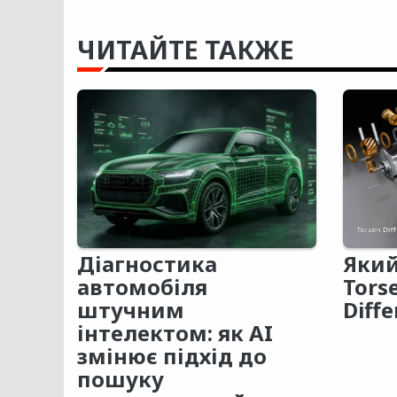
ЧИТАЙТЕ ТАКЖЕ
Діагностика
Який
автомобіля
Tors
штучним
Diffe
інтелектом: як AI
змінює підхід до
пошуку