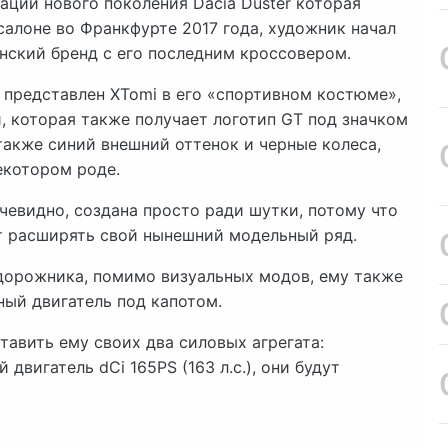
ации нового поколения Dacia Duster которая
алоне во Франкфурте 2017 года, художник начал
нский бренд с его последним кроссовером.
представлен XTomi в его «спортивном костюме»,
 которая также получает логотип GT под значком
также синий внешний оттенок и черные колеса,
екотором роде.
очевидно, создана просто ради шутки, потому что
т расширять свой нынешний модельный ряд.
дорожника, помимо визуальных модов, ему также
ый двигатель под капотом.
тавить ему своих два силовых агрегата:
 двигатель dCi 165PS (163 л.с.), они будут