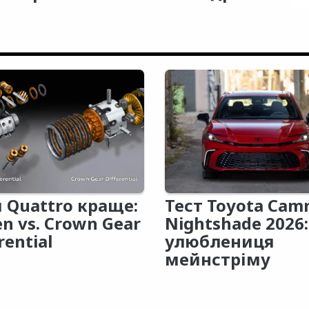
 Quattro краще:
Тест Toyota Cam
en vs. Crown Gear
Nightshade 2026:
rential
улюблениця
мейнстріму