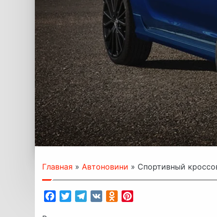
Главная
»
Автоновини
»
Спортивный кроссове
Facebook
Twitter
Telegram
VK
Odnoklassniki
Pinterest