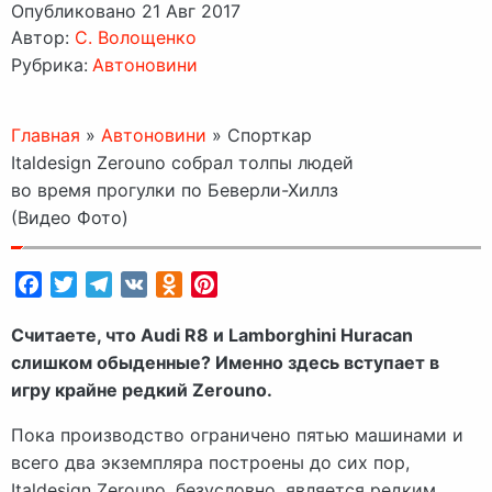
Опубликовано 21 Авг 2017
Автор:
C. Волощенко
Рубрика:
Автоновини
Главная
»
Автоновини
»
Спорткар
Italdesign Zerouno собрал толпы людей
во время прогулки по Беверли-Хиллз
(Видео Фото)
Facebook
Twitter
Telegram
VK
Odnoklassniki
Pinterest
Считаете, что Audi R8 и Lamborghini Huracan
слишком обыденные? Именно здесь вступает в
игру крайне редкий Zerouno.
Пока производство ограничено пятью машинами и
всего два экземпляра построены до сих пор,
Italdesign Zerouno, безусловно, является редким