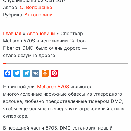
Опубликовано 02 Сен 2017
Автор:
C. Волощенко
Рубрика:
Автоновини
Главная
»
Автоновини
»
Спорткар
McLaren 570S в исполнении Carbon
Fiber от DMC: было очень дорого —
стало безумно дорого
Facebook
Twitter
Telegram
VK
Odnoklassniki
Pinterest
Новинкой для
McLaren 570S
являются
многочисленные наружные обвесы из углеродного
волокна, любезно предоставленные тюнером DMC,
чтобы еще больше подчеркнуть агрессивный стиль
суперкара.
В передней части 570S, DMC установил новый