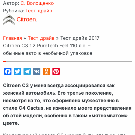
Автор:
C. Волощенко
Рубрика:
Тест драйв
Citroen
.
Главная
»
Тест драйв
»
Тест драйв 2017
Citroen C3 1.2 PureTech Feel 110 л.с. –
обычные авто в необычной упаковке
Facebook
Twitter
Telegram
VK
Odnoklassniki
Pinterest
Citroen C3 у меня всегда ассоциировался как
женский автомобиль. Его третье поколение,
несмотря на то, что оформлено мужественно в
стиле C4 Cactus, не изменило моего представления
об этой модели, особенно в таком «мятномватом»
цвете.