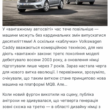
У «вантажному автосвіті» час тече повільніше —
машини можуть без кардинальних змін випускатися
десятиліттями! А оскільки «каблучки» Volkswagen
Caddy вважаються комерційною технікою, для них
діють «вантажні» закони: третє покоління моделі
дебютувало восени 2003 року, а оновлення німці
підготували лише через 7 років. Зараз настала черга
для нового витка еволюції. І перевізники, зрозуміло,
очікували, що таким витком стане принципово нова
машина на платформі MQB. Але…
Коли новий фургон викотили на сцену, публіка
анітрохи не здивувалася, що четверта генерація
зовні схожа на третю — в області дизайну німці з