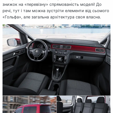
знижок на «перевізну» спрямованість моделі! До
речі, тут і там можна зустріти елементи від сьомого
«Гольфа», але загальна архітектура своя власна.