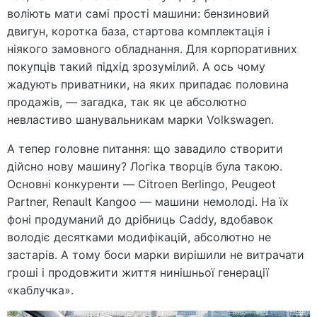
воліють мати самі прості машини: бензиновий
двигун, коротка база, стартова комплектація і
ніякого замовного обладнання. Для корпоративних
покупців такий підхід зрозумілий. А ось чому
жадують приватники, на яких припадає половина
продажів, — загадка, так як це абсолютно
невластиво шанувальникам марки Volkswagen.
А тепер головне питання: що завадило створити
дійсно нову машину? Логіка творців була такою.
Основні конкуренти — Citroen Berlingo, Peugeot
Partner, Renault Kangoo — машини немолоді. На їх
фоні продуманий до дрібниць Caddy, вдобавок
володіє десятками модифікацій, абсолютно не
застарів. А тому боси марки вирішили не витрачати
гроші і продовжити життя нинішньої генерації
«каблучка».