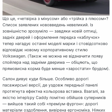
Що це, «четвірка з мінусом» або «трійка з плюсом»?
Список заявлених нововведень невеликий. Із
зовнішністю зрозуміло — завдяки новій оптиці,
задніх дверей і оформлення передка «каблучок»
тепер нагадує останні моделі марки і стовідсотково
відповідає новому корпоративному стилю
Volkswagen. (Також не можна не відзначити появу
спойлера над задніми дверима — обіцяють, що
прямовисна корма буде менше «заростати» брудом).
Салон дивує куди більше. Особливо дорогі
пасажирські версії, де уздовж передньої панелі
протягнута ефектна кольорова вставка. Взагалі, за
якістю інтер’єру Caddy помітно обійшов суперників
— вийшов такий собі «преміум-фургон»: дорогі
матеріали оздоблення, вивірена ергономіка. Ніяких