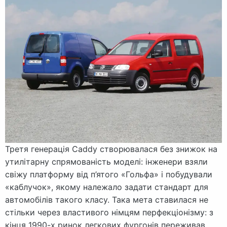
Третя генерація Caddy створювалася без знижок на
утилітарну спрямованість моделі: інженери взяли
свіжу платформу від п’ятого «Гольфа» і побудували
«каблучок», якому належало задати стандарт для
автомобілів такого класу. Така мета ставилася не
стільки через властивого німцям перфекціонізму: з
кінця 1990-х ринок легкових фургонів переживав