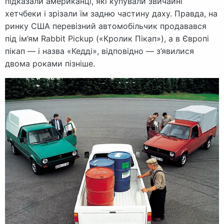
підказали американці, які купували звичайні
хетчбеки і зрізали їм задню частину даху. Правда, на
ринку США перевізний автомобільчик продавався
під ім’ям Rabbit Pickup («Кролик Пікап»), а в Європі
пікап — і назва «Кедді», відповідно — з’явилися
двома роками пізніше.