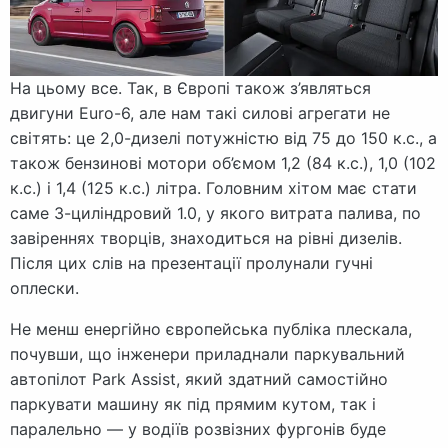
На цьому все. Так, в Європі також з’являться
двигуни Euro-6, але нам такі силові агрегати не
світять: це 2,0-дизелі потужністю від 75 до 150 к.с., а
також бензинові мотори об’ємом 1,2 (84 к.с.), 1,0 (102
к.с.) і 1,4 (125 к.с.) літра. Головним хітом має стати
саме 3-циліндровий 1.0, у якого витрата палива, по
завіреннях творців, знаходиться на рівні дизелів.
Після цих слів на презентації пролунали гучні
оплески.
Не менш енергійно європейська публіка плескала,
почувши, що інженери приладнали паркувальний
автопілот Park Assist, який здатний самостійно
паркувати машину як під прямим кутом, так і
паралельно — у водіїв розвізних фургонів буде