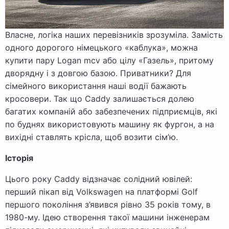
Власне, логіка наших перевізників зрозуміла. Замість
одного дорогого німецького «каблука», можна
купити пару Logan mcv або цілу «Газель», притому
дворядну і з довгою базою. Приватники? Для
сімейного використання наші водії бажають
кросовери. Так що Caddy залишається долею
багатих компаній або забезпечених підприємців, які
по буднях використовують машину як фургон, а на
вихідні ставлять крісла, щоб возити сім’ю.
Історія
Цього року Caddy відзначає солідний ювілей:
перший пікап від Volkswagen на платформі Golf
першого покоління з’явився рівно 35 років тому, в
1980-му. Ідею створення такої машини інженерам