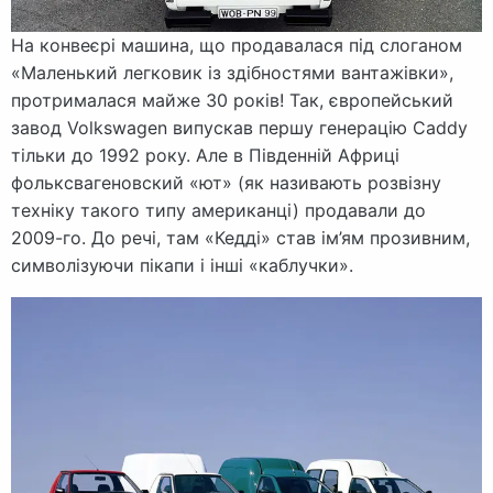
На конвеєрі машина, що продавалася під слоганом
«Маленький легковик із здібностями вантажівки»,
протрималася майже 30 років! Так, європейський
завод Volkswagen випускав першу генерацію Caddy
тільки до 1992 року. Але в Південній Африці
фольксвагеновский «ют» (як називають розвізну
техніку такого типу американці) продавали до
2009-го. До речі, там «Кедді» став ім’ям прозивним,
символізуючи пікапи і інші «каблучки».