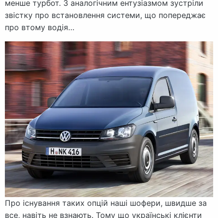
менше турбот. З аналогічним ентузіазмом зустріли
звістку про встановлення системи, що попереджає
про втому водія…
Про існування таких опцій наші шофери, швидше за
все, навіть не взнають. Тому що українські клієнти