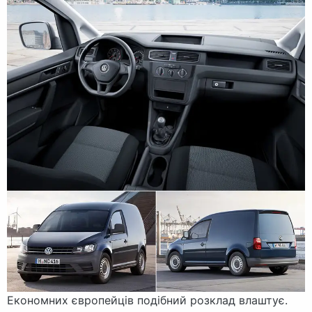
Економних європейців подібний розклад влаштує.