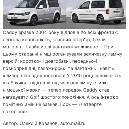
Caddy зразка 2004 року відповів по всіх фронтах:
легкова керованість, класний інтер’єр, безліч
моторів… І найширші вантажні можливості. При
цьому старанні німці організували величезну гамму
версій: коротко- і довгобазні, передньо-і
повнопривідні, пасажирські та вантажні. І навіть
кемпер і псевдокроссовер! У 2010 році зовнішність
«каблучка» підігнали під чергову зміну стилю
німецької марки — тепер передок Caddy став
нагадувати Golf шостого покоління. А ось інтер’єр
помітних змін не зазнав. І ось — «четверте
покоління».
Автор: Олексій Кованов, auto.mail.ru