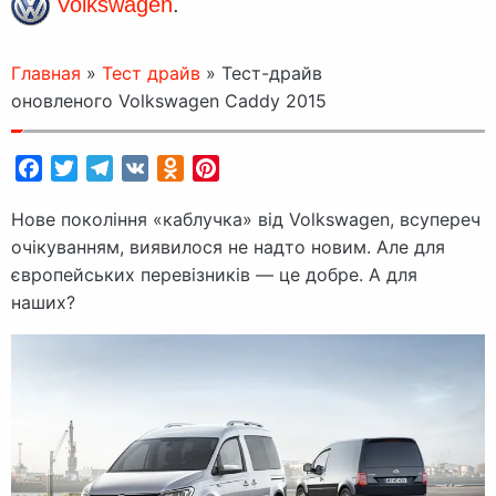
Volkswagen
.
Главная
»
Тест драйв
»
Тест-драйв
оновленого Volkswagen Caddy 2015
Facebook
Twitter
Telegram
VK
Odnoklassniki
Pinterest
Нове покоління «каблучка» від Volkswagen, всупереч
очікуванням, виявилося не надто новим. Але для
європейських перевізників — це добре. А для
наших?