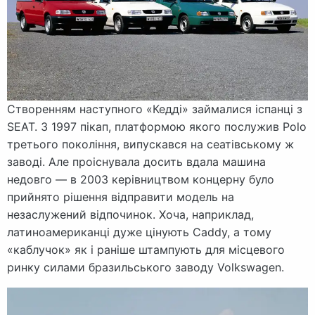
Створенням наступного «Кедді» займалися іспанці з
SEAT. З 1997 пікап, платформою якого послужив Polo
третього покоління, випускався на сеатівському ж
заводі. Але проіснувала досить вдала машина
недовго — в 2003 керівництвом концерну було
прийнято рішення відправити модель на
незаслужений відпочинок. Хоча, наприклад,
латиноамериканці дуже цінують Caddy, а тому
«каблучок» як і раніше штампують для місцевого
ринку силами бразильського заводу Volkswagen.