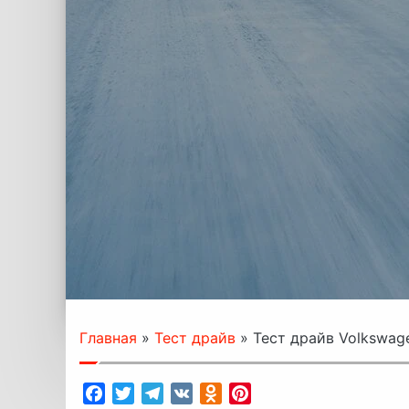
Главная
»
Тест драйв
»
Тест драйв Volkswag
Facebook
Twitter
Telegram
VK
Odnoklassniki
Pinterest