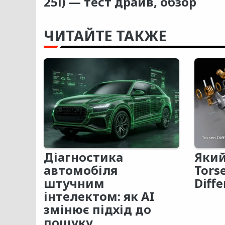
25i) — тест драйв, обзор
ЧИТАЙТЕ ТАКЖЕ
Діагностика
Який
автомобіля
Tors
штучним
Diffe
інтелектом: як AI
змінює підхід до
пошуку