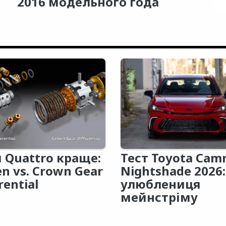
2016 модельного года
 Quattro краще:
Тест Toyota Cam
en vs. Crown Gear
Nightshade 2026:
rential
улюблениця
мейнстріму