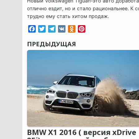
Новый Volkswagen Tiguan-это авто доработа
отлично ездит, но и стало рациональнее. К 
трудно ему стать хитом продаж.
Facebook
Twitter
Telegram
VK
Odnoklassniki
Pinterest
ПРЕДЫДУЩАЯ
BMW X1 2016 ( версия xDrive