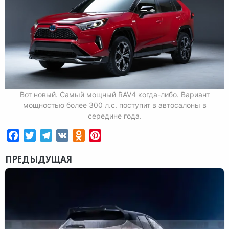
Вот новый. Самый мощный RAV4 когда-либо. Вариант
мощностью более 300 л.с. поступит в автосалоны в
середине года.
Facebook
Twitter
Telegram
VK
Odnoklassniki
Pinterest
ПРЕДЫДУЩАЯ