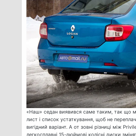
«Наш» седан виявився саме таким, так що 
лист і список устаткування, щоб не переплачу
вигідний варіант. А от зовні різниці між Privi
легкосплавні 15-дюймові колісні диски змін