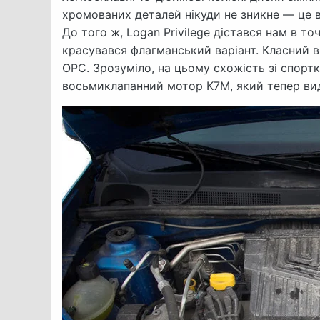
хромованих деталей нікуди не зникне — це в
До того ж, Logan Privilege дістався нам в т
красувався флагманський варіант. Класний ві
OPC. Зрозуміло, на цьому схожість зі спорт
восьмиклапанний мотор K7M, який тепер вид