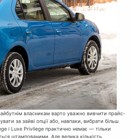
майбутнім власникам варто уважно вивчити прайс-
вати за зайві опції або, навпаки, вибрати більш
lege і Luxe Privilege практично немає — тільки
яться штампованими. Але велика кількість