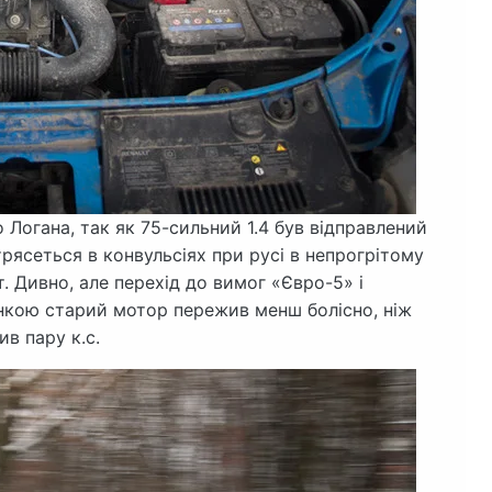
 Логана, так як 75-сильний 1.4 був відправлений
трясеться в конвульсіях при русі в непрогрітому
т. Дивно, але перехід до вимог «Євро-5» і
кою старий мотор пережив менш болісно, ​​ніж
ив пару к.с.