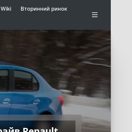
Wiki
Вторинний ринок
райв Renault