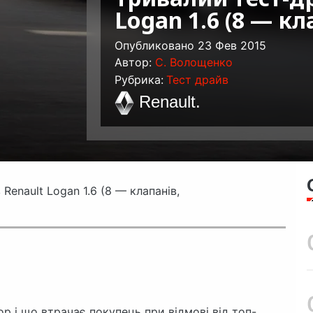
Logan 1.6 (8 — кла
Опубликовано 23 Фев 2015
Автор:
C. Волощенко
Рубрика:
Тест драйв
Renault
.
Renault Logan 1.6 (8 — клапанів,
р і що втрачає покупець при відмові від топ-