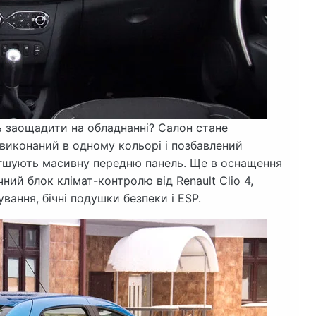
ь заощадити на обладнанні? Салон стане
e виконаний в одному кольорі і позбавлений
легшують масивну передню панель. Ще в оснащення
ий блок клімат-контролю від Renault Clio 4,
ування, бічні подушки безпеки і ESP.