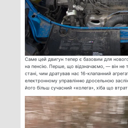
Саме цей двигун тепер є базовим для нового
на пенсію. Перше, що відзначаємо, — він не 
стані, чим дратував нас 16-клапанний агрега
електронному управлінню дросельною заслін
його більш сучасний «колега», хіба що втрат