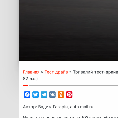
Главная
»
Тест драйв
»
Тривалий тест-драйв 
82 л.с.)
Facebook
Twitter
Telegram
VK
Odnoklassniki
Pinterest
Автор: Вадим Гагарін, auto.mail.ru
Чи варто переплачувати за 102-сильний мото