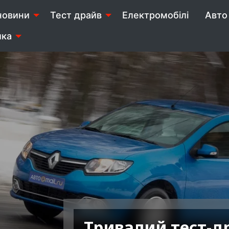
новини
Тест драйв
Електромобілі
Авто 
ика
Тривалий тест-д