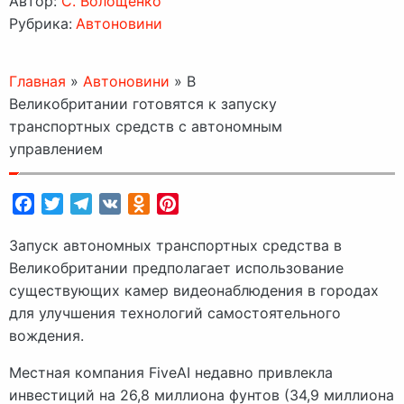
Автор:
C. Волощенко
Рубрика:
Автоновини
Главная
»
Автоновини
»
В
Великобритании готовятся к запуску
транспортных средств с автономным
управлением
Facebook
Twitter
Telegram
VK
Odnoklassniki
Pinterest
Запуск автономных транспортных средства в
Великобритании предполагает использование
существующих камер видеонаблюдения в городах
для улучшения технологий самостоятельного
вождения.
Местная компания FiveAI недавно привлекла
инвестиций на 26,8 миллиона фунтов (34,9 миллиона