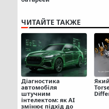
ЧИТАЙТЕ ТАКЖЕ
Діагностика
Який
автомобіля
Tors
штучним
Diffe
інтелектом: як AI
змінює підхід до