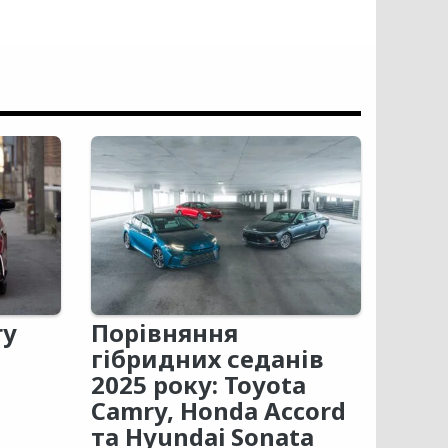
ry
Порівняння
гібридних седанів
2025 року: Toyota
Camry, Honda Accord
та Hyundai Sonata