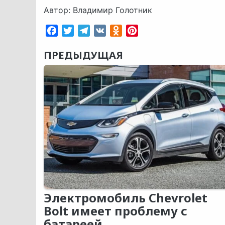
Автор: Владимир Голотник
Facebook
Twitter
Telegram
VK
Odnoklassniki
Pinterest
ПРЕДЫДУЩАЯ
Электромобиль Chevrolet
Bolt имеет проблему с
батареей