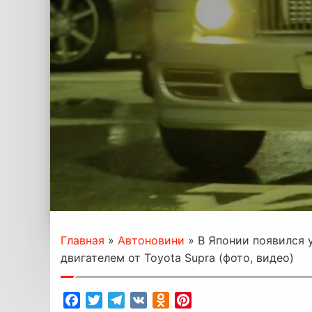
Главная
»
Автоновини
»
В Японии появился 
двигателем от Toyota Supra (фото, видео)
Facebook
Twitter
Telegram
VK
Odnoklassniki
Pinterest