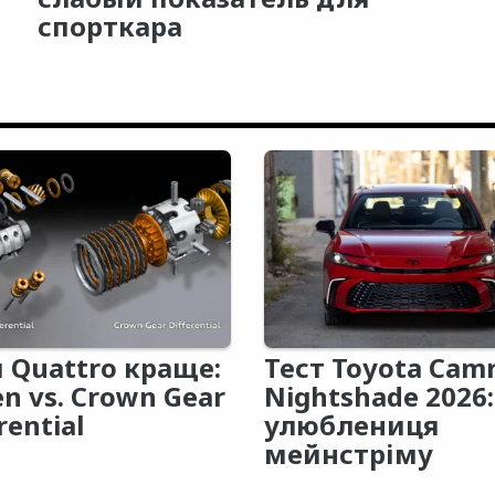
спорткара
 Quattro краще:
Тест Toyota Cam
en vs. Crown Gear
Nightshade 2026:
rential
улюблениця
мейнстріму