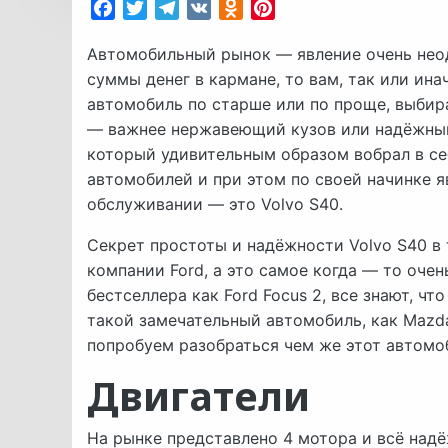
Facebook
Twitter
Telegram
VK
Odnoklassniki
Pinterest
Автомобильный рынок — явление очень неодн
суммы денег в кармане, то вам, так или ин
автомобиль по старше или по проще, выби
— важнее нержавеющий кузов или надёжный 
который удивительным образом вобрал в се
автомобилей и при этом по своей начинке 
обслуживании — это Volvo S40.
Секрет простоты и надёжности Volvo S40 в 
компании Ford, а это самое когда — то оче
бестселлера как Ford Focus 2, все знают, чт
такой замечательный автомобиль, как Mazda 
попробуем разобраться чем же этот автомоб
Двигатели
На рынке представлено 4 мотора и всё надёж