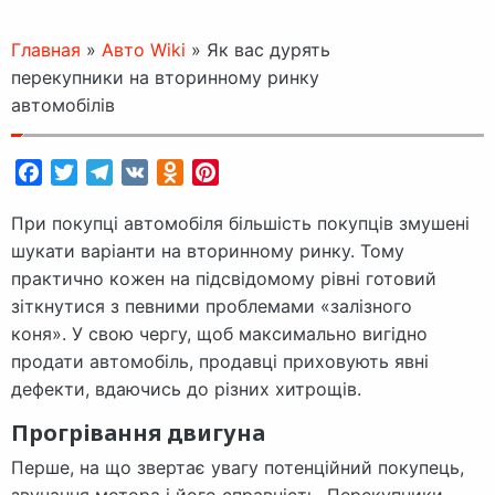
Главная
»
Авто Wiki
»
Як вас дурять
перекупники на вторинному ринку
автомобілів
Facebook
Twitter
Telegram
VK
Odnoklassniki
Pinterest
При покупці автомобіля більшість покупців змушені
шукати варіанти на вторинному ринку. Тому
практично кожен на підсвідомому рівні готовий
зіткнутися з певними проблемами «залізного
коня». У свою чергу, щоб максимально вигідно
продати автомобіль, продавці приховують явні
дефекти, вдаючись до різних хитрощів.
Прогрівання двигуна
Перше, на що звертає увагу потенційний покупець,