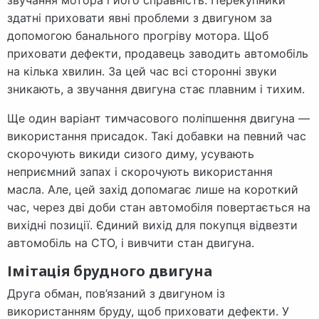
звучання мотора і його справність. Перекупники
здатні приховати явні проблеми з двигуном за
допомогою банального прогріву мотора. Щоб
приховати дефекти, продавець заводить автомобіль
на кілька хвилин. За цей час всі сторонні звуки
зникають, а звучання двигуна стає плавним і тихим.
Ще один варіант тимчасового поліпшення двигуна —
використання присадок. Такі добавки на певний час
скорочують викиди сизого диму, усувають
неприємний запах і скорочують використання
масла. Але, цей захід допомагає лише на короткий
час, через дві доби стан автомобіля повертається на
вихідні позиції. Єдиний вихід для покупця відвезти
автомобіль на СТО, і вивчити стан двигуна.
Імітація брудного двигуна
Друга обман, пов’язаний з двигуном із
використанням бруду, щоб приховати дефекти. У