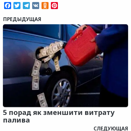
Facebook
Twitter
Telegram
VK
Odnoklassniki
Pinterest
ПРЕДЫДУЩАЯ
5 порад як зменшити витрату
палива
СЛЕДУЮЩАЯ