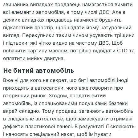
звичайних випадках продавець намагається вимити
всі елементи автомобіля, в тому числі ДВС. Але в
деяких випадках продавець навмисно бруднить
підкапотний простір, щоб надати йому натуральний
вигляд. Перекупники таким чином усувають тріщини
і підтьоки, які чітко видно на чистому ДВС. Щоб
побачити картину маслом, потрібно відвідати СТО та
оплатити мийку двигуна.
Не битий автомобіль
Вже ні для кого не секрет, що биті автомобілі іноді
приходять в автосалони, чого вже говорити про
вторинний ринок. Згодом, продати битий
автомобіль, із спрацьованими подушками безпеки
вкрай складно. Тому продавці заганяють автомобіль
в спеціальне автоательє, щоб замаскувати отримані
дефекти пластикової панелі. В результаті її склеюють
і наносять спеціальний накат, щоб імітувати