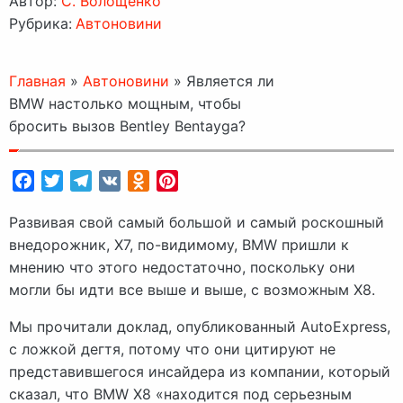
Автор:
C. Волощенко
Рубрика:
Автоновини
Главная
»
Автоновини
»
Является ли
BMW настолько мощным, чтобы
бросить вызов Bentley Bentayga?
Facebook
Twitter
Telegram
VK
Odnoklassniki
Pinterest
Развивая свой самый большой и самый роскошный
внедорожник, X7, по-видимому, BMW пришли к
мнению что этого недостаточно, поскольку они
могли бы идти все выше и выше, с возможным X8.
Мы прочитали доклад, опубликованный AutoExpress,
с ложкой дегтя, потому что они цитируют не
представившегося инсайдера из компании, который
сказал, что BMW X8 «находится под серьезным