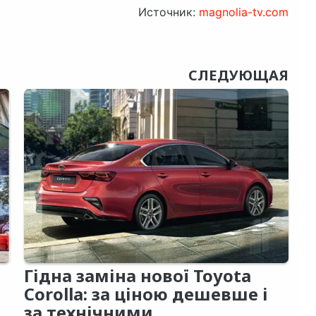
Источник:
magnolia-tv.com
СЛЕДУЮЩАЯ
Гідна заміна нової Toyota
Corolla: за ціною дешевше і
за технічними