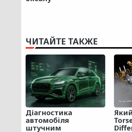
ЧИТАЙТЕ ТАКЖЕ
Діагностика
Який
автомобіля
Tors
штучним
Diffe