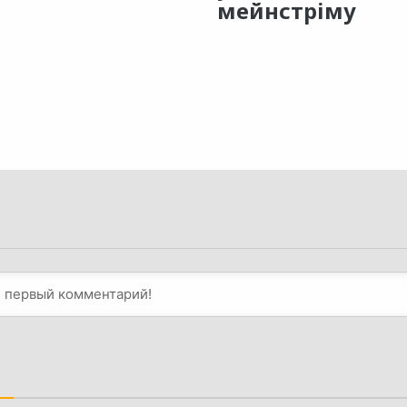
мейнстріму