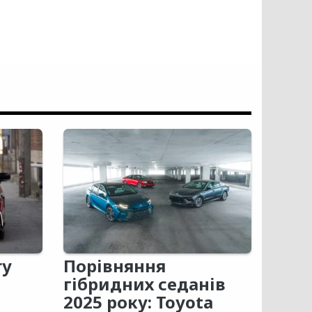
ry
Порівняння
гібридних седанів
2025 року: Toyota