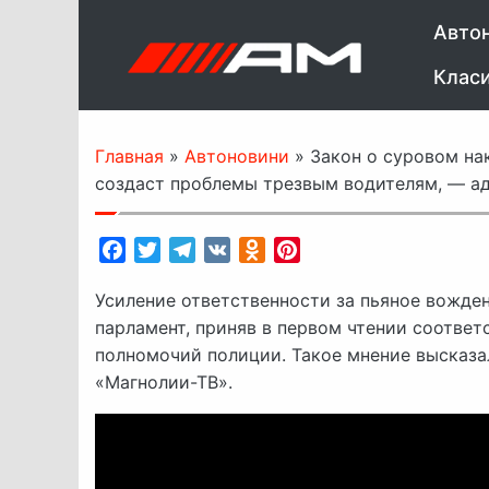
Авто
Клас
Главная
»
Автоновини
»
Закон о суровом на
создаст проблемы трезвым водителям, — а
Facebook
Twitter
Telegram
VK
Odnoklassniki
Pinterest
Усиление ответственности за пьяное вожден
парламент, приняв в первом чтении соотве
полномочий полиции. Такое мнение высказа
«Магнолии-ТВ».