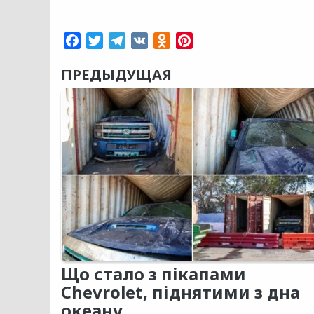
Facebook
Twitter
Telegram
VK
Odnoklassniki
Pinterest
ПРЕДЫДУЩАЯ
Що стало з пікапами
Chevrolet, піднятими з дна
океану