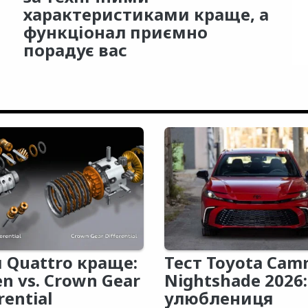
характеристиками краще, а
функціонал приємно
порадує вас
 Quattro краще:
Тест Toyota Cam
en vs. Crown Gear
Nightshade 2026:
rential
улюблениця