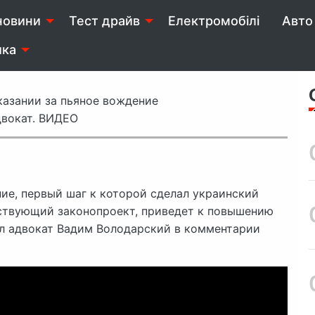
Рубрика:
Автоновини
новини
Тест драйв
Електромобілі
Авто 
ика
казании за пьяное вождение
двокат. ВИДЕО
ие, первый шаг к которой сделал украинский
тствующий законопроект, приведет к повышению
л адвокат Вадим Володарский в комментарии