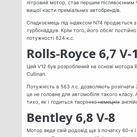
літровий мотор, став першим післявоєнним V
вищої касти преміальних автобрендів.
Спадкоємець під індексом N74 продається з 
турбонаддув. Крім того, його обсяг постійно
потужності 624 к.с.
Rolls-Royce 6,7 V-
Цей V12 був розроблений на основі мотора BM
Cullinan.
Потужність в 563 л.с. дозволяють розігнати
це не головне для автомобіля такого класу. 
тихо, як і годиться творінню ̶н̶е̶м̶е̶ц̶к̶і̶х̶ англ
Bentley 6,8 V-8
Мотор веде свій родовід ще з початку 60-х 