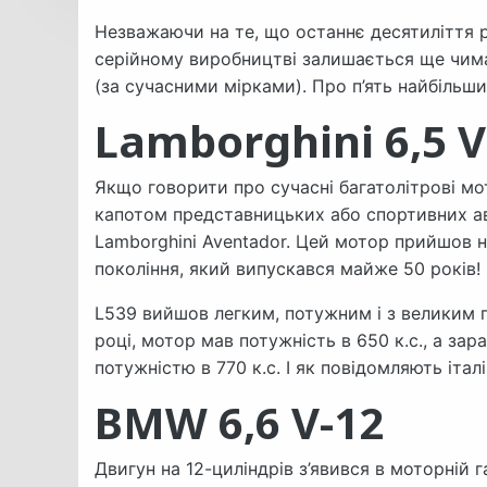
Незважаючи на те, що останнє десятиліття р
серійному виробництві залишається ще чима
(за сучасними мірками). Про п’ять найбільших
Lamborghini 6,5 V
Якщо говорити про сучасні багатолітрові мо
капотом представницьких або спортивних ав
Lamborghini Aventador. Цей мотор прийшов н
покоління, який випускався майже 50 років!
L539 вийшов легким, потужним і з великим п
році, мотор мав потужність в 650 к.с., а за
потужністю в 770 к.с. І як повідомляють італ
BMW 6,6 V-12
Двигун на 12-циліндрів з’явився в моторній 