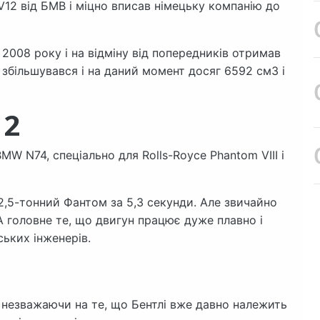
12 від БМВ і міцно вписав німецьку компанію до
2008 року і на відміну від попередників отримав
 збільшувався і на даний момент досяг 6592 см3 і
12
W N74, спеціально для Rolls-Royce Phantom VIII і
 2,5-тонний Фантом за 5,3 секунди. Але звичайно
А головне те, що двигун працює дуже плавно і
ійських інженерів.
і незважаючи на те, що Бентлі вже давно належить