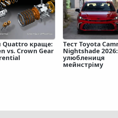
 Quattro краще:
Тест Toyota Cam
en vs. Crown Gear
Nightshade 2026:
rential
улюблениця
мейнстріму