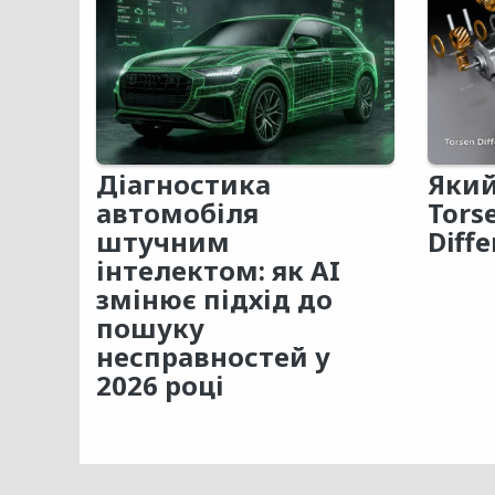
Діагностика
Який
автомобіля
Tors
штучним
Diffe
інтелектом: як AI
змінює підхід до
пошуку
несправностей у
2026 році