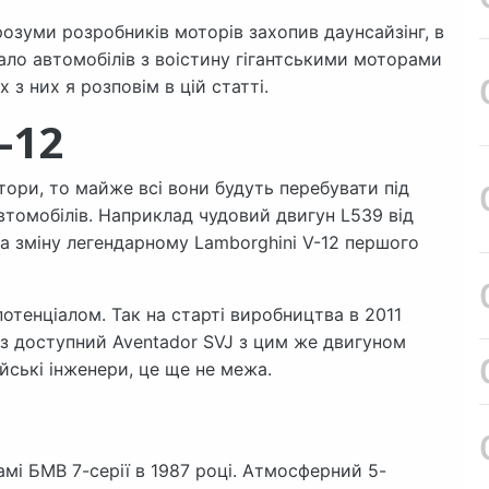
озуми розробників моторів захопив даунсайзінг, в
ло автомобілів з воістину гігантськими моторами
 з них я розповім в цій статті.
-12
тори, то майже всі вони будуть перебувати під
томобілів. Наприклад чудовий двигун L539 від
а зміну легендарному Lamborghini V-12 першого
отенціалом. Так на старті виробництва в 2011
раз доступний Aventador SVJ з цим же двигуном
ійські інженери, це ще не межа.
гамі БМВ 7-серії в 1987 році. Атмосферний 5-