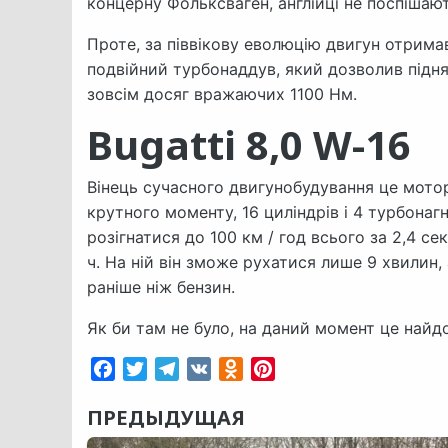
концерну Фольксваген, англійці не поспішают
Проте, за піввікову еволюцію двигун отрима
подвійний турбонаддув, який дозволив піднят
зовсім досяг вражаючих 1100 Нм.
Bugatti 8,0 W-16
Вінець сучасного двигунобудування це мотор 
крутного моменту, 16 циліндрів і 4 турбонагн
розігнатися до 100 км / год всього за 2,4 с
ч. На ній він зможе рухатися лише 9 хвилин,
раніше ніж бензин.
Як би там не було, на даний момент це найд
Facebook
Twitter
Telegram
VK
Odnoklassniki
Pinterest
ПРЕДЫДУЩАЯ