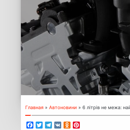
Главная
»
Автоновини
»
6 літрів не межа: на
Facebook
Twitter
Telegram
VK
Odnoklassniki
Pinterest