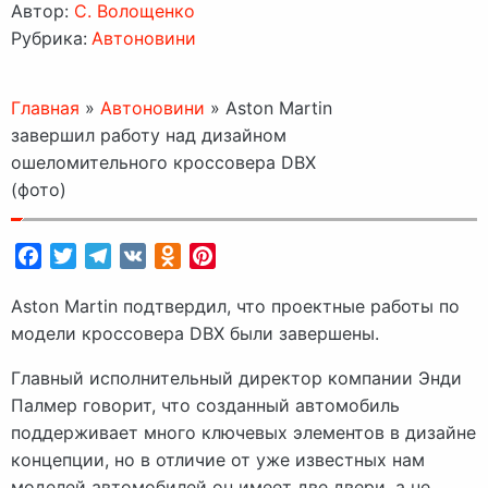
Автор:
C. Волощенко
Рубрика:
Автоновини
Главная
»
Автоновини
»
Aston Martin
завершил работу над дизайном
ошеломительного кроссовера DBX
(фото)
Facebook
Twitter
Telegram
VK
Odnoklassniki
Pinterest
Aston Martin подтвердил, что проектные работы по
модели кроссовера DBX были завершены.
Главный исполнительный директор компании Энди
Палмер говорит, что созданный автомобиль
поддерживает много ключевых элементов в дизайне
концепции, но в отличие от уже известных нам
моделей автомобилей он имеет две двери, а не