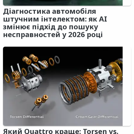
Діагностика автомобіля
штучним інтелектом: як AI
змінює підхід до пошуку
несправностей у 2026 році
Який Quattro краще: Torsen vs.