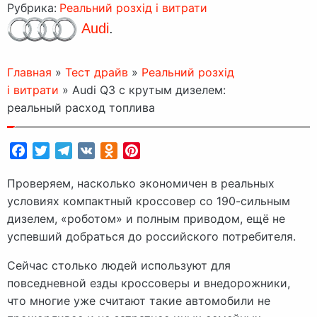
Рубрика:
Реальний розхід і витрати
Audi
.
Главная
»
Тест драйв
»
Реальний розхід
і витрати
»
Audi Q3 с крутым дизелем:
реальный расход топлива
Facebook
Twitter
Telegram
VK
Odnoklassniki
Pinterest
Проверяем, насколько экономичен в реальных
условиях компактный кроссовер со 190-сильным
дизелем, «роботом» и полным приводом, ещё не
успевший добраться до российского потребителя.
Сейчас столько людей используют для
повседневной езды кроссоверы и внедорожники,
что многие уже считают такие автомобили не