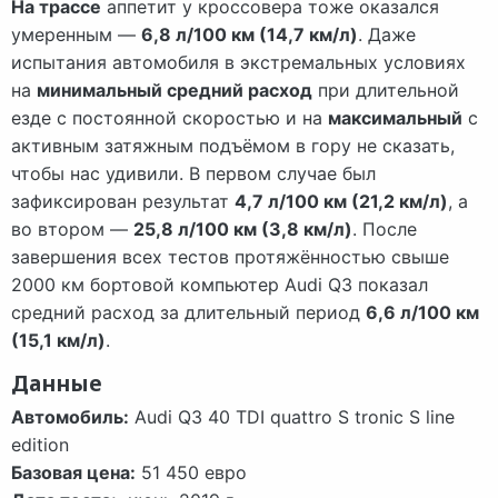
На трассе
аппетит у кроссовера тоже оказался
умеренным —
6,8 л/100 км (14,7 км/л)
. Даже
испытания автомобиля в экстремальных условиях
на
минимальный средний расход
при длительной
езде с постоянной скоростью и на
максимальный
с
активным затяжным подъёмом в гору не сказать,
чтобы нас удивили. В первом случае был
зафиксирован результат
4,7 л/100 км (21,2 км/л)
, а
во втором —
25,8 л/100 км (3,8 км/л)
. После
завершения всех тестов протяжённостью свыше
2000 км бортовой компьютер Audi Q3 показал
средний расход за длительный период
6,6 л/100 км
(15,1 км/л)
.
Данные
Автомобиль:
Audi Q3 40 TDI quattro S tronic S line
edition
Базовая цена:
51 450 евро