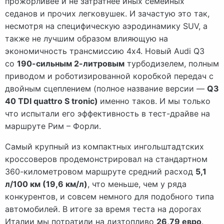
прожорливее и не затратнее иных семейных
седанов и прочих легковушек. И зачастую это так,
несмотря на специфическую аэродинамику SUV, а
также не лучшим образом влияющую на
экономичность трансмиссию 4х4. Новый Audi Q3
со
190-сильным 2-литровым
турбодизелем, полным
приводом и роботизированной коробкой передач с
двойным сцеплением (полное название версии —
Q3
40 TDI quattro S tronic)
именно таков. И мы только
что испытали его эффективность в тест-драйве на
маршруте Рим – Форли.
Самый крупный из компактных ингольштадтских
кроссоверов продемонстрировал на стандартном
360-километровом маршруте средний расход
5,1
л/100 км (19,6 км/л)
, что меньше, чем у ряда
конкурентов, и совсем немного для подобного типа
автомобилей. В итоге за время теста на дорогах
Италии мы потратили на дизтопливо
26,79 евро
.