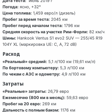
Дата теста:
июнь 2019 г
Погода:
ясно, +32°
Цена топлива:
1,459 евро/л (дизель)
Пробег за время теста:
2045 км
Пробег перед началом теста:
1796 км
Средняя скорость на участке Рим-Форли:
82 км/ч
Шины:
Hankook Ventus S1 evo2 SUV — 255/45 R19
104Y XL (маркировка UE: C, A, 72 dB)
Расход
«Реальный» средний:
5,1 л/100 км (19,61 км/л)
По бортовому компьютеру:
5,3 л/100 км
По чекам с АЗС и одометру:
4,9 л/100 км
Затраты
«Реальные» затраты:
26,79 евро
Ежемесячно (800 км в месяц):
59,63 евро
Пробег на 20 евро:
269 км
Дальность с полным баком:
1176 км